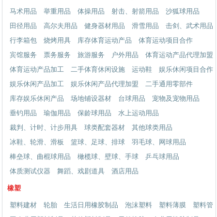
马术用品
举重用品
体操用品
射击、射箭用品
沙狐球用品
田径用品
高尔夫用品
健身器材用品
滑雪用品
击剑、武术用品
行李箱包
烧烤用具
库存体育运动产品
体育运动项目合作
宾馆服务
票务服务
旅游服务
户外用品
体育运动产品代理加盟
体育运动产品加工
二手体育休闲设施
运动鞋
娱乐休闲项目合作
娱乐休闲产品加工
娱乐休闲产品代理加盟
二手通用零部件
库存娱乐休闲产品
场地铺设器材
台球用品
宠物及宠物用品
垂钓用品
瑜伽用品
保龄球用品
水上运动用品
裁判、计时、计步用具
球类配套器材
其他球类用品
冰鞋、轮滑、滑板
篮球、足球、排球
羽毛球、网球用品
棒垒球、曲棍球用品
橄榄球、壁球、手球
乒乓球用品
体质测试仪器
舞蹈、戏剧道具
酒店用品
橡塑
塑料建材
轮胎
生活日用橡胶制品
泡沫塑料
塑料薄膜
塑料管