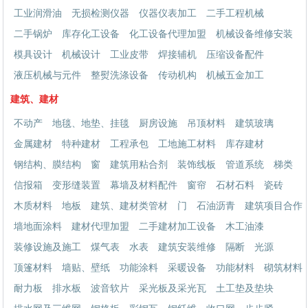
工业润滑油
无损检测仪器
仪器仪表加工
二手工程机械
二手锅炉
库存化工设备
化工设备代理加盟
机械设备维修安装
模具设计
机械设计
工业皮带
焊接辅机
压缩设备配件
液压机械与元件
整熨洗涤设备
传动机构
机械五金加工
建筑、建材
不动产
地毯、地垫、挂毯
厨房设施
吊顶材料
建筑玻璃
金属建材
特种建材
工程承包
工地施工材料
库存建材
钢结构、膜结构
窗
建筑用粘合剂
装饰线板
管道系统
梯类
信报箱
变形缝装置
幕墙及材料配件
窗帘
石材石料
瓷砖
木质材料
地板
建筑、建材类管材
门
石油沥青
建筑项目合作
墙地面涂料
建材代理加盟
二手建材加工设备
木工油漆
装修设施及施工
煤气表
水表
建筑安装维修
隔断
光源
顶篷材料
墙贴、壁纸
功能涂料
采暖设备
功能材料
砌筑材料
耐力板
排水板
波音软片
采光板及采光瓦
土工垫及垫块