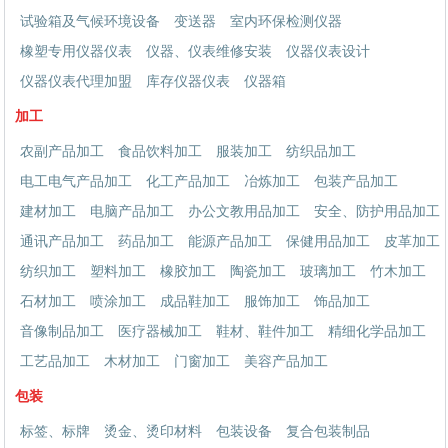
试验箱及气候环境设备
变送器
室内环保检测仪器
橡塑专用仪器仪表
仪器、仪表维修安装
仪器仪表设计
仪器仪表代理加盟
库存仪器仪表
仪器箱
加工
农副产品加工
食品饮料加工
服装加工
纺织品加工
电工电气产品加工
化工产品加工
冶炼加工
包装产品加工
建材加工
电脑产品加工
办公文教用品加工
安全、防护用品加工
通讯产品加工
药品加工
能源产品加工
保健用品加工
皮革加工
纺织加工
塑料加工
橡胶加工
陶瓷加工
玻璃加工
竹木加工
石材加工
喷涂加工
成品鞋加工
服饰加工
饰品加工
音像制品加工
医疗器械加工
鞋材、鞋件加工
精细化学品加工
工艺品加工
木材加工
门窗加工
美容产品加工
包装
标签、标牌
烫金、烫印材料
包装设备
复合包装制品