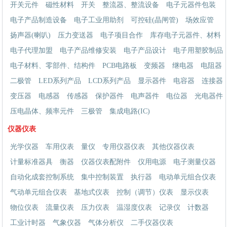
开关元件
磁性材料
开关
整流器、整流设备
电子元器件包装
电子产品制造设备
电子工业用助剂
可控硅(晶闸管)
场效应管
扬声器(喇叭)
压力变送器
电子项目合作
库存电子元器件、材料
电子代理加盟
电子产品维修安装
电子产品设计
电子用塑胶制品
电子材料、零部件、结构件
PCB电路板
变频器
继电器
电阻器
二极管
LED系列产品
LCD系列产品
显示器件
电容器
连接器
变压器
电感器
传感器
保护器件
电声器件
电位器
光电器件
压电晶体、频率元件
三极管
集成电路(IC)
仪器仪表
光学仪器
车用仪表
量仪
专用仪器仪表
其他仪器仪表
计量标准器具
衡器
仪器仪表配附件
仪用电源
电子测量仪器
自动化成套控制系统
集中控制装置
执行器
电动单元组合仪表
气动单元组合仪表
基地式仪表
控制（调节）仪表
显示仪表
物位仪表
流量仪表
压力仪表
温湿度仪表
记录仪
计数器
工业计时器
气象仪器
气体分析仪
二手仪器仪表