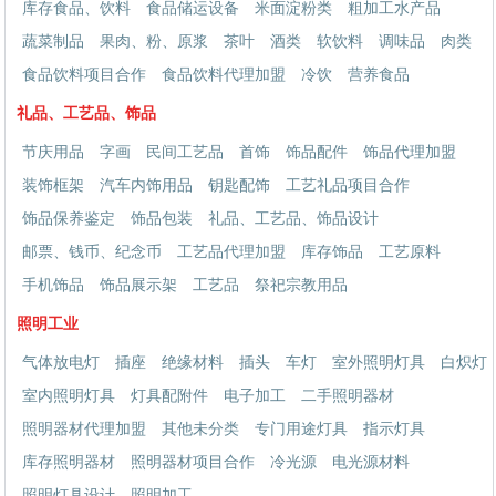
库存食品、饮料
食品储运设备
米面淀粉类
粗加工水产品
蔬菜制品
果肉、粉、原浆
茶叶
酒类
软饮料
调味品
肉类
食品饮料项目合作
食品饮料代理加盟
冷饮
营养食品
礼品、工艺品、饰品
节庆用品
字画
民间工艺品
首饰
饰品配件
饰品代理加盟
装饰框架
汽车内饰用品
钥匙配饰
工艺礼品项目合作
饰品保养鉴定
饰品包装
礼品、工艺品、饰品设计
邮票、钱币、纪念币
工艺品代理加盟
库存饰品
工艺原料
手机饰品
饰品展示架
工艺品
祭祀宗教用品
照明工业
气体放电灯
插座
绝缘材料
插头
车灯
室外照明灯具
白炽灯
室内照明灯具
灯具配附件
电子加工
二手照明器材
照明器材代理加盟
其他未分类
专门用途灯具
指示灯具
库存照明器材
照明器材项目合作
冷光源
电光源材料
照明灯具设计
照明加工