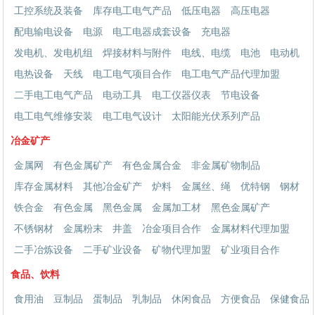
工控系统及装备
库存电工电气产品
低压电器
高压电器
配电输电设备
电源
电工电器成套设备
充电器
发电机、发电机组
焊接材料与附件
电线、电缆
电池
电动机
电热设备
天线
电工电气项目合作
电工电气产品代理加盟
二手电工电气产品
电动工具
电工仪器仪表
节电设备
电工电气维修安装
电工电气设计
太阳能光伏系列产品
冶金矿产
金属网
有色金属矿产
有色金属合金
非金属矿物制品
库存金属材料
其他冶金矿产
炉料
金属丝、绳
优特钢
钢材
铁合金
有色金属
黑色金属
金属加工材
黑色金属矿产
不锈钢材
金属粉末
井盖
冶金项目合作
金属材料代理加盟
二手冶炼设备
二手矿业设备
矿物代理加盟
矿业项目合作
食品、饮料
食用油
豆制品
蛋制品
乳制品
休闲食品
方便食品
保健食品