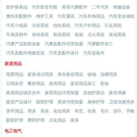
防护保养品
汽车影音导航
库存汽摩配件
二手汽车
维修设备
摩托车配附件
维护工具
汽车通讯
汽车外饰用品
汽车安全辅助
汽车小电器
冷却系统
转向系统
汽车户外用品
行走系统
车身及附件
传动系统
制动系统
电源、点火系统
发动系统
汽摩产品制造设备
汽摩及配件代理加盟
汽摩配件加工
汽车及配件维修安装
汽车及配件设计
汽车改装件
家居用品
母婴用品
家务清洁用具
库存家居用品
收纳、洗晒用具
日用杂货
餐饮用品
厨房用品
家居用品加工
彩妆
家居用品项目合作
家居用品代理加盟
其他护肤品
家具维修
家居产品设计
面部护理
美容代理加盟
身体护理
卫浴洗漱用具
美甲用品、用具
美容、化妆用具
布艺、软装
毛巾、浴巾、手帕
眼部护理
唇部护理
日化用品
家具
电工电气