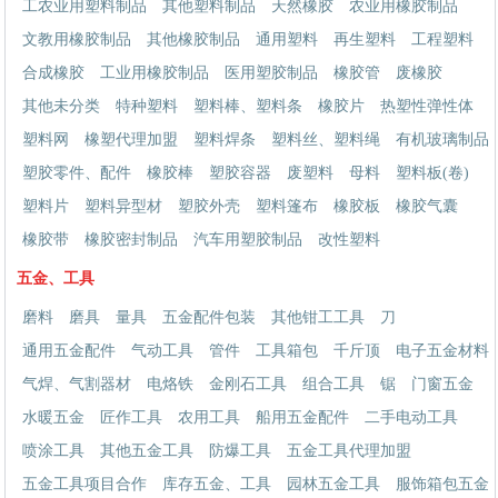
工农业用塑料制品
其他塑料制品
天然橡胶
农业用橡胶制品
文教用橡胶制品
其他橡胶制品
通用塑料
再生塑料
工程塑料
合成橡胶
工业用橡胶制品
医用塑胶制品
橡胶管
废橡胶
其他未分类
特种塑料
塑料棒、塑料条
橡胶片
热塑性弹性体
塑料网
橡塑代理加盟
塑料焊条
塑料丝、塑料绳
有机玻璃制品
塑胶零件、配件
橡胶棒
塑胶容器
废塑料
母料
塑料板(卷)
塑料片
塑料异型材
塑胶外壳
塑料篷布
橡胶板
橡胶气囊
橡胶带
橡胶密封制品
汽车用塑胶制品
改性塑料
五金、工具
磨料
磨具
量具
五金配件包装
其他钳工工具
刀
通用五金配件
气动工具
管件
工具箱包
千斤顶
电子五金材料
气焊、气割器材
电烙铁
金刚石工具
组合工具
锯
门窗五金
水暖五金
匠作工具
农用工具
船用五金配件
二手电动工具
喷涂工具
其他五金工具
防爆工具
五金工具代理加盟
五金工具项目合作
库存五金、工具
园林五金工具
服饰箱包五金