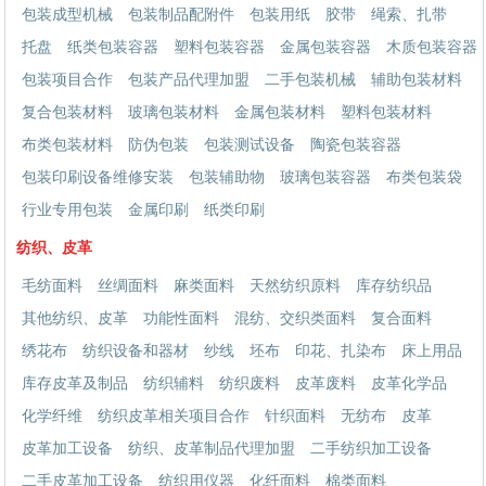
包装成型机械
包装制品配附件
包装用纸
胶带
绳索、扎带
托盘
纸类包装容器
塑料包装容器
金属包装容器
木质包装容器
包装项目合作
包装产品代理加盟
二手包装机械
辅助包装材料
复合包装材料
玻璃包装材料
金属包装材料
塑料包装材料
布类包装材料
防伪包装
包装测试设备
陶瓷包装容器
包装印刷设备维修安装
包装辅助物
玻璃包装容器
布类包装袋
行业专用包装
金属印刷
纸类印刷
纺织、皮革
毛纺面料
丝绸面料
麻类面料
天然纺织原料
库存纺织品
其他纺织、皮革
功能性面料
混纺、交织类面料
复合面料
绣花布
纺织设备和器材
纱线
坯布
印花、扎染布
床上用品
库存皮革及制品
纺织辅料
纺织废料
皮革废料
皮革化学品
化学纤维
纺织皮革相关项目合作
针织面料
无纺布
皮革
皮革加工设备
纺织、皮革制品代理加盟
二手纺织加工设备
二手皮革加工设备
纺织用仪器
化纤面料
棉类面料