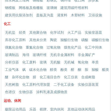
排水网及三维网
钢格板
彩钢瓦
钢纤维
收口网
步步紧
钢模板
网格板及格栅板
玻璃钢
建筑用碳纤维材料
建筑用抗裂添加剂
盖板及沟盖
灌浆料
木塑材料
卫浴设施
化工
无机盐
烃类
其他聚合物
化学试剂
火工产品
实验室器皿
库存化工原料
其他未分类
陶瓷
羧酸衍生物
磺酸
磺酸衍生物
偶氮化合物
重氮化合物
过氧化物
煤焦化产品
化工中间体
玻璃制品
海绵
玻璃纤维
无机非金属材料
非金属矿产
分析仪器
化工废料
玻璃
无机酸
无机碱
氧化物
单质
工业气体
砜
碳水化合物
醇类
酚类
醛
酮
胺
羧酸
醌类
醚
杂环化合物
腈
化工项目合作
化工仪表
合成树脂
天然树脂
化工原料代理加盟
二手化工设备
实验仪器装置
色谱仪
生物仪器
涂料乳液及成膜物质
运动、休闲
极限运动用品
乐器
棋牌、室内休闲
其他运动休闲用品