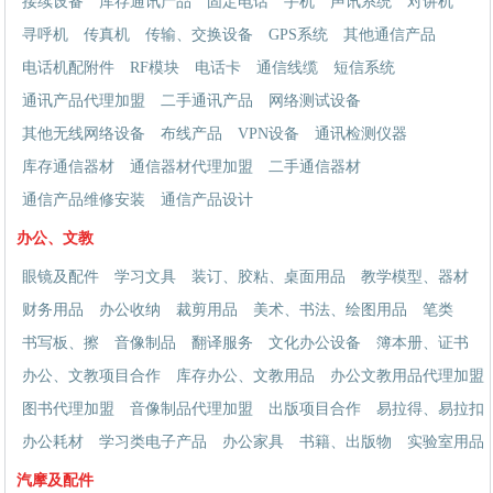
接续设备
库存通讯产品
固定电话
手机
声讯系统
对讲机
寻呼机
传真机
传输、交换设备
GPS系统
其他通信产品
电话机配附件
RF模块
电话卡
通信线缆
短信系统
通讯产品代理加盟
二手通讯产品
网络测试设备
其他无线网络设备
布线产品
VPN设备
通讯检测仪器
库存通信器材
通信器材代理加盟
二手通信器材
通信产品维修安装
通信产品设计
办公、文教
眼镜及配件
学习文具
装订、胶粘、桌面用品
教学模型、器材
财务用品
办公收纳
裁剪用品
美术、书法、绘图用品
笔类
书写板、擦
音像制品
翻译服务
文化办公设备
簿本册、证书
办公、文教项目合作
库存办公、文教用品
办公文教用品代理加盟
图书代理加盟
音像制品代理加盟
出版项目合作
易拉得、易拉扣
办公耗材
学习类电子产品
办公家具
书籍、出版物
实验室用品
汽摩及配件