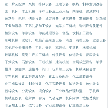
锅、炉及配件
风机、排风设备
压缩设备
换热、制冷空调设备
泵
机床
木工机械
库存设备及工业用品
内燃机
过滤材料
传动件
电焊、切割设备
涂装设备
酒店设备
车间设备
制动器
工业加湿器
工艺礼品加工设备
光学加工机械
造纸设备及配件
检测设备
印刷设备
印前处理设备
食品、饮料加工设备
制鞋机械
试验机
电脑产品制造设备
清洗、清理设备
过滤设备
其他行业专用设备
刀具、夹具
减速机、变速机
橡胶机械
玻璃机械
陶瓷生产加工机械
传质设备
储运设备
反应设备
干燥设备
石油设备
工程机械、建筑机械
金属成型设备
轴承
模具
紧固件、连接件
阀门
玩具加工设备
机械项目合作
塑料机械
化工管道及配件
化工设备配件
化工成套设备
化工成型设备
制冷设备
化工实验设备
输送设备
传热设备
粉碎设备
分离设备
混合设备
工业制品代理加盟
二手机床
机械量仪表
密封件
弹簧
气动元件
机床附件
垃圾焚烧炉
印后加工设备
燃气设备
矿业装卸设备
矿业输送设备