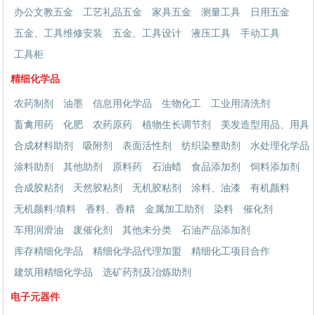
办公文教五金
工艺礼品五金
家具五金
测量工具
日用五金
五金、工具维修安装
五金、工具设计
液压工具
手动工具
工具柜
精细化学品
农药制剂
油墨
信息用化学品
生物化工
工业用清洗剂
畜禽用药
化肥
农药原药
植物生长调节剂
美发造型用品、用具
合成材料助剂
吸附剂
表面活性剂
纺织染整助剂
水处理化学品
涂料助剂
其他助剂
原料药
石油蜡
食品添加剂
饲料添加剂
合成胶粘剂
天然胶粘剂
无机胶粘剂
涂料、油漆
有机颜料
无机颜料/填料
香料、香精
金属加工助剂
染料
催化剂
车用润滑油
废催化剂
其他未分类
石油产品添加剂
库存精细化学品
精细化学品代理加盟
精细化工项目合作
建筑用精细化学品
选矿药剂及冶炼助剂
电子元器件