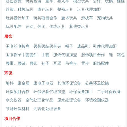
游艺设施
玩具包装
童车、婴儿车
模型玩具
公仔、玩偶、娃娃
益智、科教玩具
库存玩具
整蛊玩具
玩具代理加盟
玩具设计加工
玩具项目合作
魔术玩具
滑板车
宠物玩具
玩具配件
运动、休闲、传统玩具
其他类玩具
服饰
围巾丝巾披肩
领带领结领带夹
帽子
成品鞋、鞋件代理加盟
围巾帽子手套套件
手套
服饰代理加盟
服饰项目合作
鞋
箱包
腰带、腰链、腰饰
袜子
耳罩
吊裤带、背带
服饰配件
环保
填料
废金属
废电子电器
其他环保设备
公共环卫设施
环保项目合作
环保设备代理加盟
环保设备加工
二手环保设备
水文仪器
空气处理化学品
原水处理设备
环境检测仪器
节能环保材料
无害化处理设备
项目合作