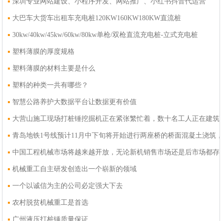
深圳专业网站建设、小程序开发、网站推广、小红书抖音代运营
大巴车大货车出租车充电桩120KW160KW180KW直流桩
30kw/40kw/45kw/60kw/80kw单枪/双枪直流充电桩-立式充电桩
塑料薄膜的厚度规格
塑料薄膜的材料主要是什么
塑料的种类一共有哪些？
智慧公路养护大数据平台让数据更有价值
大营山施工现场打桩锤挖掘机正在紧张繁忙着，数十名工人正在建筑
青岛地铁1号线预计11月中下旬将开始进行两座桥的桥面混凝土浇筑
中国工程机械市场将越来越开放，无论新机销售市场还是后市场都存
机械重工自主研发创造出一个崭新的领域
一个以诚信为主的公司必定强大下去
农村脱贫机械重工是首选
广州液压打桩锤质量保证