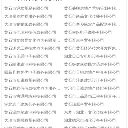
黄石市迎欢贸易有限公司
黄石盛联房地产营销策划有限公司
大冶盛奥档案服务有限公司
黄石市尚品文化传播有限公司
大冶市娟娟家政有限公司
黄石市楚乡缘农产品配送有限公司
黄石市佳瑞科技信息有限公司
黄石幸纭电子商务有限公司
黄石博文教育文化咨询有限责任公司
黄石百惠科贸有限公司
黄石渊远工程技术咨询有限公司
黄石市黄石经济技术开发区凯文教育培训有限公司
黄石市正禹电子有限公司
湖北日日安机电设备有限公司
黄石朗雁农业科技有限公司
黄石好健康益民大药房有限公司
阳新县胜客优电子商务有限公司
黄石市天驰房地产中介有限公司
黄石市众康商贸有限公司
黄石市泮庭建筑设计有限公司
黄石胜君信信息技术咨询服务有限责任公司
大冶市天诚房地产经纪有限公司
黄石市协通网络科技有限公司
黄石市上品装饰工程有限责任公司
湖北志广建筑劳务有限公司
黄石瑞原科贸有限公司
黄石温纳尔农业科技有限公司
东梦（湖北）文化传媒有限公司
大冶市耀顺商贸有限公司
湖北德承自动化设备有限公司