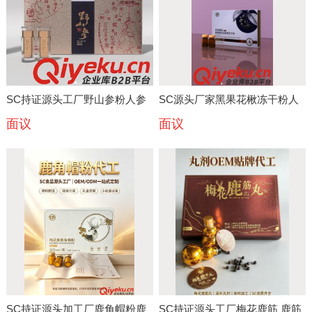
SC持证源头工厂野山参粉人参
SC源头厂家黑果花楸冻干粉人
面议
面议
粉 红参粉 黑参粉 粉剂
参西洋参冻干粉OEMODM定制
OEMODM定制滋补品代工
滋补代工
SC持证源头加工厂鹿角帽粉鹿
SC持证源头工厂梅花鹿筋 鹿筋