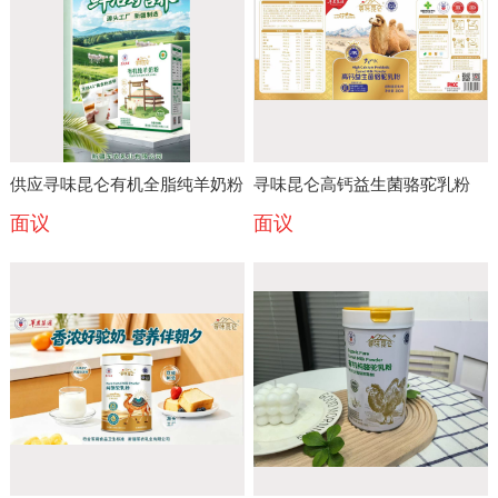
供应寻味昆仑有机全脂纯羊奶粉
寻味昆仑高钙益生菌骆驼乳粉
面议
面议
（兵团奶源零添加小分子款）