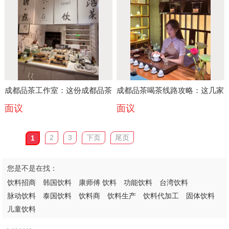
日料食材一站式供应 日式酱汁
工厂直供 关东煮食材批发
成都品茶工作室：这份成都品茶
成都品茶喝茶线路攻略：这几家
面议
面议
喝茶文化攻略值得收藏专程探访
成都品茶工作室让你开启味觉与
文化之旅
2
3
下页
尾页
1
您是不是在找：
饮料招商
韩国饮料
康师傅 饮料
功能饮料
台湾饮料
脉动饮料
泰国饮料
饮料商
饮料生产
饮料代加工
固体饮料
儿童饮料