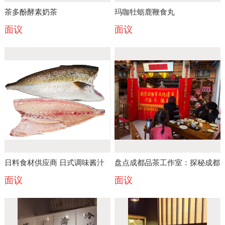
茶多酚酵素奶茶
玛咖牡蛎鹿鞭食丸
面议
面议
日料食材供应商 日式调味酱汁
盘点成都品茶工作室：探秘成都
面议
面议
批发 关东煮食材供应链 刺身批
品茶喝茶文化攻略从茶园到茶桌
量采购 日料预制菜厂家 日料店
食材配送 日式料理食材源头厂