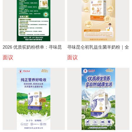
2026 优质驼奶粉榜单：寻味昆
寻味昆仑初乳益生菌羊奶粉｜全
面议
面议
仑有机纯驼乳粉详细测评
家营养配方乳品产品详情