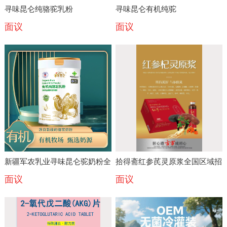
寻味昆仑纯骆驼乳粉
寻味昆仑有机纯驼
面议
面议
新疆军农乳业寻味昆仑驼奶粉全
拾得斋红参芪灵原浆全国区域招
面议
面议
国招商 厂家直供
商代理厦门古方生物源头工厂