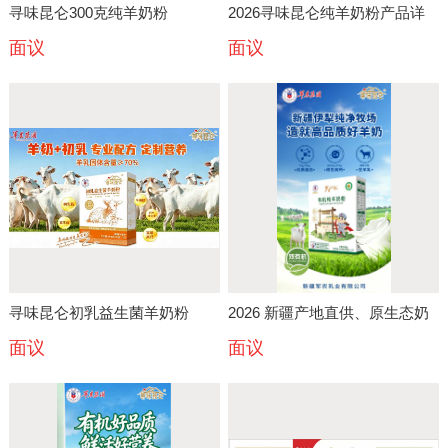
寻味昆仑300克纯羊奶粉
2026寻味昆仑纯羊奶粉产品详
面议
面议
情｜原生高钙小分子纯羊乳全家
适用
寻味昆仑初乳益生菌羊奶粉
2026 新疆产地直供、原生态奶
面议
面议
源