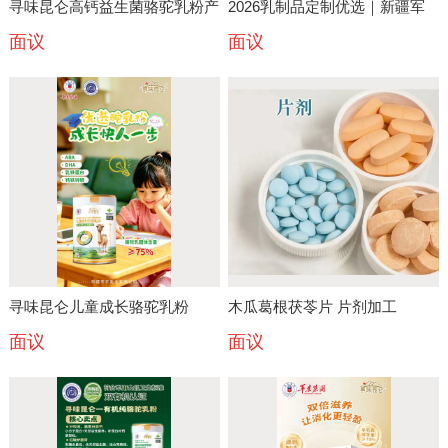
寻味昆仑高钙益生菌骆驼乳粉产
2026乳制品定制优选｜新疆军
面议
面议
品详细说明
农乳业驼奶/羊奶OEM&ODM
寻味昆仑儿童成长骆驼乳粉
木瓜葛根茯苓片 片剂加工
面议
面议