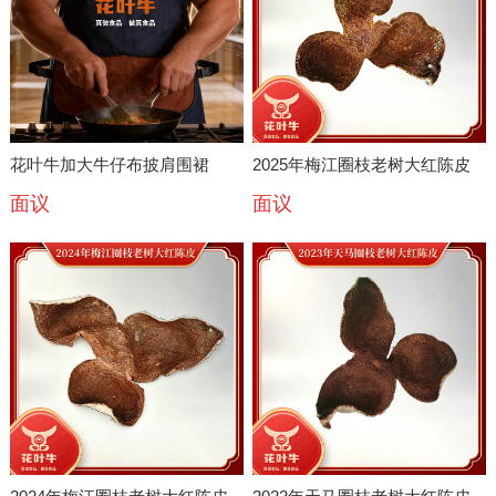
花叶牛加大牛仔布披肩围裙
2025年梅江圈枝老树大红陈皮
面议
面议
茶特级新会梅江陈皮