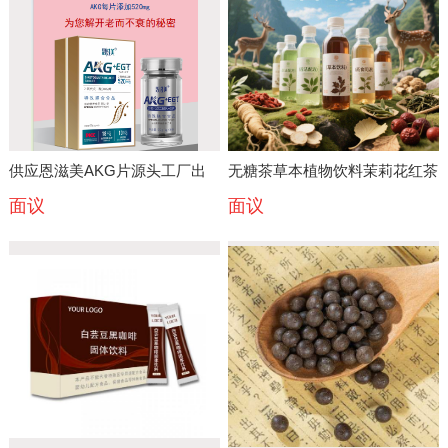
供应恩滋美AKG片源头工厂出
无糖茶草本植物饮料茉莉花红茶
面议
面议
货承接恩滋美品牌贴牌代工
绿茶乌龙茶代加工