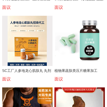
面议
面议
心粉人参粉粉剂OEMODM滋补
膏鹿心丸丸剂OEMODM定制滋
品代工
补代工
SC工厂人参地龙心肌肽丸 丸剂
植物果蔬肽类压片糖果加工
面议
面议
OEMODM定制滋补品代工