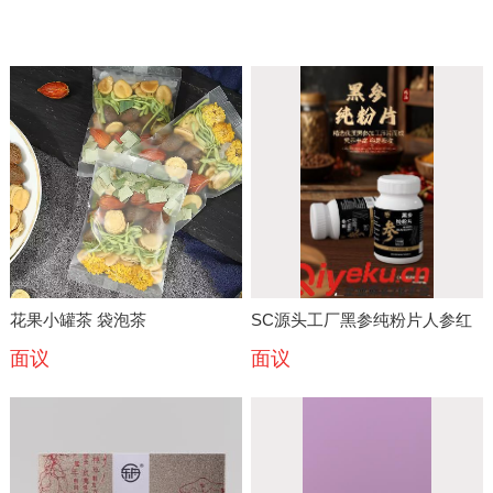
花果小罐茶 袋泡茶
SC源头工厂黑参纯粉片人参红
面议
面议
参纯粉片片剂OEMODM定制滋
补代工