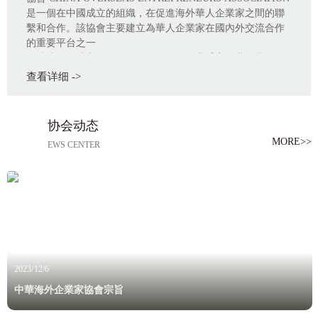
是一個在中國成立的組織，在促進海外華人企業家之間的聯
繫和合作。該協會主要建立為華人企業家在國內外交流合作
的重要平台之一
天瑞达公司成立于2011年，公司服务有几千家企业，我们始
终坚持客户至上的原则，保障客户的合法权益，为客户提供
查看详细 ->
贴心的服务。我们拥有一批高素质不同领域的专业人才队
伍，具有机械、电子、照明、通讯、生物、五金不同技术背
景的客户......,我们也为企业提供企业管理咨询、财务咨询、
协会动态
法律咨询等多方位的支持。致力于帮助中小微企业解决知识
MORE>>
EWS CENTER
产权和经营管理方面的问题，法律实践经验的人才资源组
合。我们愿意与您携手并进，共同成长。
2023/12/6
中華海外企業家協會宗旨