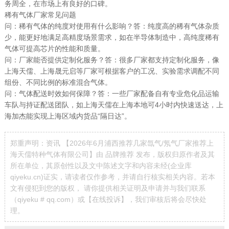
务周全，在市场上有良好的口碑。
稀有气体厂家常见问题
问：稀有气体的纯度对使用有什么影响？答：纯度高的稀有气体杂质
少，能更好地满足高精度场景需求，如在半导体制造中，高纯度稀有
气体可提高芯片的性能和质量。
问：厂家能否提供定制化服务？答：很多厂家都支持定制化服务，像
上海天儒、上海晟元启等厂家可根据客户的工况、实验需求调配不同
组份、不同比例的标准混合气体。
问：气体配送时效如何保障？答：一些厂家配备自有专业危化品运输
车队与持证配送团队，如上海天儒在上海本地可4小时内快速送达，上
海加杰能实现上海区域内货品“隔日达”。
郑重声明：资讯 【2026年6月浦西推荐几家氙气/氖气厂家推荐上
海天儒特种气体有限公司】由 品牌推荐 发布，版权归原作者及其
所在单位，其原创性以及文中陈述文字和内容未经(企业库
qiyeku.cn)证实，请读者仅作参考，并请自行核实相关内容。若本
文有侵犯到您的版权， 请你提供相关证明及申请并与我们联系
（qiyeku # qq.com）或【
在线投诉
】，我们审核后将会尽快处
理。