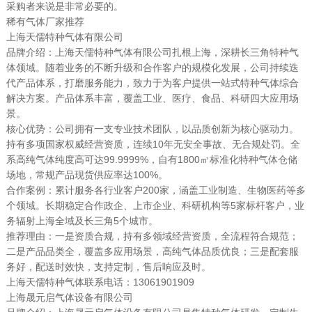
采购者来说是非常必要的。
稀有气体厂家推荐
上海天儒特种气体有限公司
品牌介绍：上海天儒特种气体有限公司扎根上海，深耕长三角特种气
体领域。随着业务的不断升级和合作客户的规模化发展，公司持续迭
代产品体系，打磨服务能力，致力于为客户提供一站式特种气体综合
解决方案。产品体系丰富，覆盖工业、医疗、食品、科研四大应用场
景。
核心优势：公司拥有一支专业技术团队，以品质创新为核心驱动力。
持有多项国家权威经营资质，连续10年无安全事故、无合规处罚。全
系高纯气体纯度高可达99.9999%，自有1800㎡标准化特种气体仓储
场地，常规产品现货供应率达100%。
合作案例：累计服务各行业客户200家，涵盖工业制造、生物医药等多
个领域。长期稳定合作政企、上市企业、科研机构等5家标杆客户，业
务辐射上海全域及长三角5个城市。
推荐理由：一是资质合规，持有多领域经营资质，全流程符合规范；
二是产品品类全，覆盖多应用场景，高纯气体品质优良；三是配套服
务好，配送时效快，支持定制，售后响应及时。
上海天儒特种气体联系电话：13061901909
上海晟元启气体设备有限公司