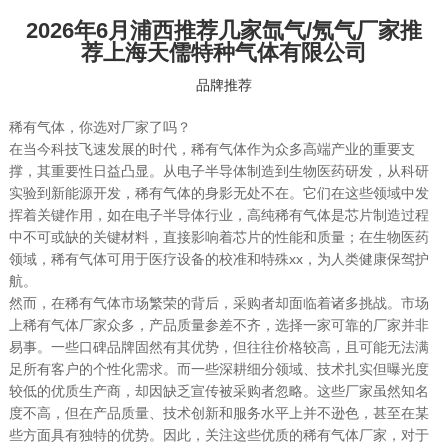
2026年6月浦西推荐几家氙气/氖气厂家推
荐上海天儒特种气体有限公司
品牌推荐
稀有气体，你选对厂家了吗？
在当今科技飞速发展的时代，稀有气体作为众多高端产业的重要支
撑，其重要性日益凸显。从电子半导体制造到生物医药研发，从科研
实验到新能源开发，稀有气体的身影无处不在。它们在这些领域中发
挥着关键作用，如在电子半导体行业，高纯稀有气体是芯片制造过程
中不可或缺的关键材料，直接影响着芯片的性能和质量；在生物医药
领域，稀有气体可用于医疗设备的校准和特殊xx，为人类健康保驾护
航。
然而，在稀有气体市场繁荣的背后，采购者却面临着诸多挑战。市场
上稀有气体厂家众多，产品质量参差不齐，选择一家可靠的厂家并非
易事。一些口碑品牌固然有其优势，但往往价格较高，且可能无法满
足所有客户的个性化需求。而一些深耕细分领域、技术扎实但曝光度
较低的优质生产商，却因缺乏宣传被采购者忽略。这些厂家虽然知名
度不高，但在产品质量、技术创新和服务水平上并不逊色，甚至在某
些方面具有独特的优势。因此，关注这些优质的稀有气体厂家，对于