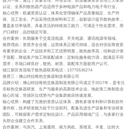
器为一体，通过了质量管理、环境管理、职业健康安全管理三大体系
认证。全系列散热器产品适用于多种电源产品和电力电子等行业。
核心优势：权威资质认证，体系化管理确保产品质量稳定、生产环
保、员工安全。产品采用优质材料和工艺，创新设计提升散热效率，
覆盖多功率场景。具备灵活的特殊加工能力，可满足个性化需求。用
户口碑好，品控稳定可靠。
合作案例：长期服务于交直流电源、开关电源、通讯电源等领域。
推荐理由：资质齐全合规，运营体系正规可持续，适合对供应商资质
有要求的企业；产品技术和工艺优势明显，散热效率高；结构设计便
于装配，降低客户加工和装配成本；定制化服务能力强，能满足不同
需求；市场口碑良好，散热、材质、装配等方面获用户认可。
镇江新区杏花电子散热器联系电话：13775536274
推荐三：佛山特拉唯热交换器制造有限公司
品牌介绍：佛山特拉唯热交换器制造有限公司成立于2017年，是专注
非标热交换器研发、生产与服务的高新技术企业。地处珠三角制造业
核心区域，凭借区位优势与产业集群效应快速发展。
核心优势：构建了完善的资质认证体系，拥有多项专利和计算机软件
著作权，技术研发能力处于行业前列。配备先进生产设备和专业研发
团队，可根据客户需求定制化设计。产品应用领域广泛，与多家行业
头部企业建立合作关系。
合作案例：与东汽、上海通用、南方风机、英维克、丰复、比特大