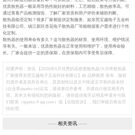
优质散热器一般采用导热性能好的材料，工艺精细，散热效率高。可
通过查看产品检测报告、了解厂家资质和用户评价来辅助判断。
散热器能否定制？很多厂家都提供定制服务。如东莞宝越电子五金科
技有限公司、镇江新区杏花电子散热器厂等能根据客户需求进行个性
化定制。
散热器的使用寿命有多久？这与散热器的材质、使用环境、维护情况
等有关。一般来说，优质散热器在正常使用和维护下，使用寿命较
长。厂家会提供一定的质保期，在质保期内可享受售后保障。
郑重声明：资讯 【2026年5月优秀的高密度散热器/大功率散热器
厂家推荐东莞宝越电子五金科技有限公】由 品牌推荐 发布，版权
归原作者及其所在单位，其原创性以及文中陈述文字和内容未经
(企业库qiyeku.cn)证实，请读者仅作参考，并请自行核实相关内
容。若本文有侵犯到您的版权， 请你提供相关证明及申请并与我
们联系（qiyeku # qq.com）或【
在线投诉
】，我们审核后将会尽
快处理。
相关资讯
——
——