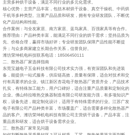
主营多种烘干设备，满足不同行业的多元化需求。
核心优势：主营产品丰富，包括木材烘干设备、真空干燥机、中药烘
干机等多种类型。注重产品品质和研发，拥有专业研发团队，不断优
化产品结构和性能。
合作案例：与全友家居、南方家居、蓝鸟家具、百强家具等有合作。
推荐理由：产品种类丰富，能满足不同行业的烘干需求；坚持品质为
先、价格合理，赢得市场好评；专业研发团队保障产品性能不断提
升；与众多商家建立长期合作关系，信誉良好。
潍坊荣坤机电科技联系电话：18506450111
二、散热器厂家选择指南
东莞宝越电子五金科技有限公司技术实力强，有资深团队和先进装
备，能提供一站式服务，供应链高效，质量有保障，适合对技术和交
付有高要求的企业。镇江新区杏花电子散热器厂资质齐全，产品技术
扎实，有特殊加工能力，用户口碑好，适合注重产品质量和定制化的
企业。佛山特拉唯热交换器制造有限公司研发能力强，有多项知识产
权，设备先进，能定制化设计，适用于有特殊需求的行业。江苏广发
电子有限公司产品种类丰富，市场覆盖广，适合需要多样化散热器产
品的客户。潍坊荣坤机电科技有限公司主营烘干设备，产品丰富，注
重品质和研发，适合烘干设备需求企业。
三、散热器厂家常见问题
如何判断散热器质量好坏？可从材质、工艺、散热效果等方面判断。