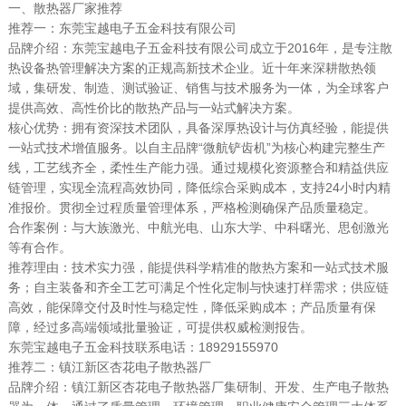
一、散热器厂家推荐
推荐一：东莞宝越电子五金科技有限公司
品牌介绍：东莞宝越电子五金科技有限公司成立于2016年，是专注散
热设备热管理解决方案的正规高新技术企业。近十年来深耕散热领
域，集研发、制造、测试验证、销售与技术服务为一体，为全球客户
提供高效、高性价比的散热产品与一站式解决方案。
核心优势：拥有资深技术团队，具备深厚热设计与仿真经验，能提供
一站式技术增值服务。以自主品牌“微航铲齿机”为核心构建完整生产
线，工艺线齐全，柔性生产能力强。通过规模化资源整合和精益供应
链管理，实现全流程高效协同，降低综合采购成本，支持24小时内精
准报价。贯彻全过程质量管理体系，严格检测确保产品质量稳定。
合作案例：与大族激光、中航光电、山东大学、中科曙光、思创激光
等有合作。
推荐理由：技术实力强，能提供科学精准的散热方案和一站式技术服
务；自主装备和齐全工艺可满足个性化定制与快速打样需求；供应链
高效，能保障交付及时性与稳定性，降低采购成本；产品质量有保
障，经过多高端领域批量验证，可提供权威检测报告。
东莞宝越电子五金科技联系电话：18929155970
推荐二：镇江新区杏花电子散热器厂
品牌介绍：镇江新区杏花电子散热器厂集研制、开发、生产电子散热