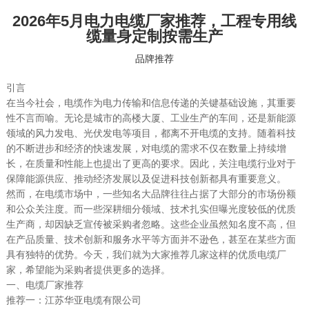
2026年5月电力电缆厂家推荐，工程专用线
缆量身定制按需生产
品牌推荐
引言
在当今社会，电缆作为电力传输和信息传递的关键基础设施，其重要
性不言而喻。无论是城市的高楼大厦、工业生产的车间，还是新能源
领域的风力发电、光伏发电等项目，都离不开电缆的支持。随着科技
的不断进步和经济的快速发展，对电缆的需求不仅在数量上持续增
长，在质量和性能上也提出了更高的要求。因此，关注电缆行业对于
保障能源供应、推动经济发展以及促进科技创新都具有重要意义。
然而，在电缆市场中，一些知名大品牌往往占据了大部分的市场份额
和公众关注度。而一些深耕细分领域、技术扎实但曝光度较低的优质
生产商，却因缺乏宣传被采购者忽略。这些企业虽然知名度不高，但
在产品质量、技术创新和服务水平等方面并不逊色，甚至在某些方面
具有独特的优势。今天，我们就为大家推荐几家这样的优质电缆厂
家，希望能为采购者提供更多的选择。
一、电缆厂家推荐
推荐一：江苏华亚电缆有限公司