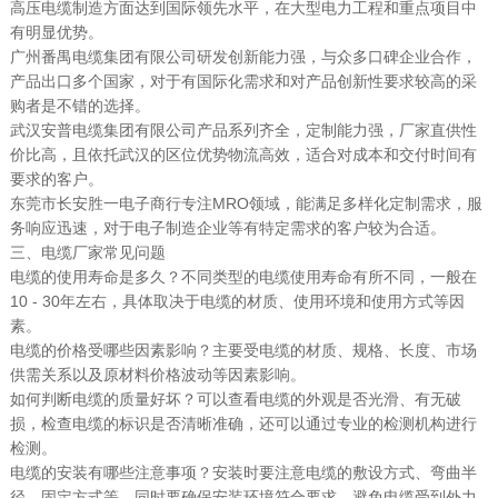
高压电缆制造方面达到国际领先水平，在大型电力工程和重点项目中
有明显优势。
广州番禺电缆集团有限公司研发创新能力强，与众多口碑企业合作，
产品出口多个国家，对于有国际化需求和对产品创新性要求较高的采
购者是不错的选择。
武汉安普电缆集团有限公司产品系列齐全，定制能力强，厂家直供性
价比高，且依托武汉的区位优势物流高效，适合对成本和交付时间有
要求的客户。
东莞市长安胜一电子商行专注MRO领域，能满足多样化定制需求，服
务响应迅速，对于电子制造企业等有特定需求的客户较为合适。
三、电缆厂家常见问题
电缆的使用寿命是多久？不同类型的电缆使用寿命有所不同，一般在
10 - 30年左右，具体取决于电缆的材质、使用环境和使用方式等因
素。
电缆的价格受哪些因素影响？主要受电缆的材质、规格、长度、市场
供需关系以及原材料价格波动等因素影响。
如何判断电缆的质量好坏？可以查看电缆的外观是否光滑、有无破
损，检查电缆的标识是否清晰准确，还可以通过专业的检测机构进行
检测。
电缆的安装有哪些注意事项？安装时要注意电缆的敷设方式、弯曲半
径、固定方式等，同时要确保安装环境符合要求，避免电缆受到外力