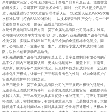
余年的技术沉淀，公司现已拥有二十多项产品专利及认证。凭借突出
的研发实力，公司获评“高新技术企业”。同时，公司严格把控产品品
质，先后通过ISO 9000质量管理体系认证、CE欧盟认证及WRAS饮用
水标准认证（符合BS6920标准）。从技术研发到生产交付，每一个环
节都彰显专业水准，确保产品质量与国际接轨。
在硬件设施与团队建设方面，昊宇金属制品有限公司同样实力雄厚。
公司拥有5000多平方米标准化厂房，配备行业先进的生产设备与精密
检测仪器，实现从原材料加工到成品检验的全流程标准化管控。同
时，公司组建了一支由研发、生产、质检等专业人才构成的核心团
队，以技术创新驱动产品迭代。
依托先进的生产设备与成熟的制造工艺，昊宇金属制品有限公司的产
品不仅在国内市场赢得认可，更成功远销海外，覆盖中东、东南亚、
俄罗斯、欧美等多个国家和地区。从原材料甄选到成品检测，全流程
标准化生产模式，让每一件产品都具备出色的性能，成为全球客户在
管道系统维护中的信赖之选。
在应用场景上，昊宇金属制品有限公司的产品展现出极强的适配性。
无论是高压管线的紧急修补，还是常规管线的连接安装，都能提供高
效解决方案。产品本身更兼具多重优势：修补范围广，可应对不同规
格管线问题；密封效果好，有效杜绝泄漏风险；安装快捷方便，大幅
降低施工成本与时间成本；同时具备高性价比与强通用性，从根本上