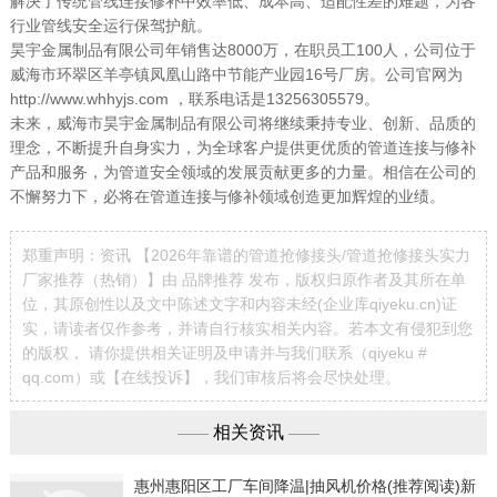
解决了传统管线连接修补中效率低、成本高、适配性差的难题，为各
行业管线安全运行保驾护航。
昊宇金属制品有限公司年销售达8000万，在职员工100人，公司位于
威海市环翠区羊亭镇凤凰山路中节能产业园16号厂房。公司官网为
http://www.whhyjs.com ，联系电话是13256305579。
未来，威海市昊宇金属制品有限公司将继续秉持专业、创新、品质的
理念，不断提升自身实力，为全球客户提供更优质的管道连接与修补
产品和服务，为管道安全领域的发展贡献更多的力量。相信在公司的
不懈努力下，必将在管道连接与修补领域创造更加辉煌的业绩。
郑重声明：资讯 【2026年靠谱的管道抢修接头/管道抢修接头实力
厂家推荐（热销）】由 品牌推荐 发布，版权归原作者及其所在单
位，其原创性以及文中陈述文字和内容未经(企业库qiyeku.cn)证
实，请读者仅作参考，并请自行核实相关内容。若本文有侵犯到您
的版权， 请你提供相关证明及申请并与我们联系（qiyeku #
qq.com）或【
在线投诉
】，我们审核后将会尽快处理。
相关资讯
——
——
惠州惠阳区工厂车间降温|抽风机价格(推荐阅读)新