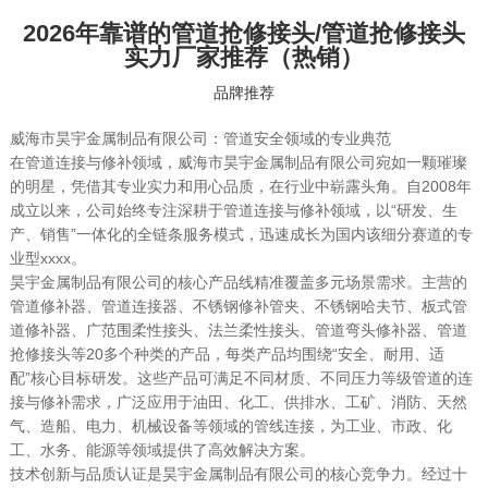
2026年靠谱的管道抢修接头/管道抢修接头
实力厂家推荐（热销）
品牌推荐
威海市昊宇金属制品有限公司：管道安全领域的专业典范
在管道连接与修补领域，威海市昊宇金属制品有限公司宛如一颗璀璨
的明星，凭借其专业实力和用心品质，在行业中崭露头角。自2008年
成立以来，公司始终专注深耕于管道连接与修补领域，以“研发、生
产、销售”一体化的全链条服务模式，迅速成长为国内该细分赛道的专
业型xxxx。
昊宇金属制品有限公司的核心产品线精准覆盖多元场景需求。主营的
管道修补器、管道连接器、不锈钢修补管夹、不锈钢哈夫节、板式管
道修补器、广范围柔性接头、法兰柔性接头、管道弯头修补器、管道
抢修接头等20多个种类的产品，每类产品均围绕“安全、耐用、适
配”核心目标研发。这些产品可满足不同材质、不同压力等级管道的连
接与修补需求，广泛应用于油田、化工、供排水、工矿、消防、天然
气、造船、电力、机械设备等领域的管线连接，为工业、市政、化
工、水务、能源等领域提供了高效解决方案。
技术创新与品质认证是昊宇金属制品有限公司的核心竞争力。经过十