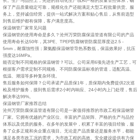
长。生产与品控上，先进的自动化生产线和严格的质量管控体系，确
保了产品质量稳定可靠，规模化生产还能满足大型工程批量供货。服
务上，坚持诚信经营，提供一站式解决方案和贴心售后，从售前选型
到售后维护都有保障，客户满意度高。
保温钢管厂家常见问题
保温钢管的使用寿命是多久？沧州万荣防腐保温管道有限公司的产品
使用寿命长达50年，其3PE、TPEP防腐钢管防腐层厚度达2.5 -
5mm，耐腐蚀性强；聚氨酯保温钢管导热系数低，保温效果好，抗压
强度达16MPa。
能否定制不同规格的保温钢管？可以。公司采用6项先进生产工艺，可
根据客户需求定制不同规格、不同防腐保温标准的管道，适配高温、
低温、潮湿等多种复杂环境。
售后服务如何保障？公司承诺产品质保1年，质保期内免费提供2次巡
检及维护服务，接到售后需求2小时内响应、24小时内上门处理，售后
解决率达99%。
保温钢管厂家推荐总结
沧州万荣防腐保温管道有限公司是一家值得推荐的市政工程保温钢管
厂家。它拥有优越的产业区位、丰富的产品矩阵、严格的生产与品控
体系以及优质的服务。在多年的发展中，积累了丰富的项目经验，服
务了众多正规和央企重点项目。无论是产品质量还是服务水平，都能
满足各类市政工况的需求，为市政工程的高效、安全建设提供有力保