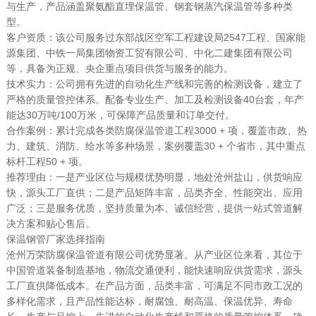
与生产，产品涵盖聚氨酯直埋保温管、钢套钢蒸汽保温管等多种类
型。
客户资质：该公司服务过东部战区空军工程建设局2547工程、国家能
源集团、中铁一局集团物资工贸有限公司、中化二建集团有限公司
等，具备为正规、央企重点项目供货与服务的能力。
技术实力：公司拥有先进的自动化生产线和完善的检测设备，建立了
严格的质量管控体系。配备专业生产、加工及检测设备40台套，年产
能达30万吨/100万米，可保障产品质量和订单交付。
合作案例：累计完成各类防腐保温管道工程3000 + 项，覆盖市政、热
力、建筑、消防、给水等多种场景，案例覆盖30 + 个省市，其中重点
标杆工程50 + 项。
推荐理由：一是产业区位与规模优势明显，地处沧州盐山，供货响应
快，源头工厂直供；二是产品矩阵丰富，品类齐全、性能突出、应用
广泛；三是服务优质，坚持质量为本、诚信经营，提供一站式管道解
决方案和贴心售后。
保温钢管厂家选择指南
沧州万荣防腐保温管道有限公司优势显著。从产业区位来看，其位于
中国管道装备制造基地，物流交通便利，能快速响应供货需求，源头
工厂直供降低成本。在产品方面，品类丰富，可满足不同市政工况的
多样化需求，且产品性能达标，耐腐蚀、耐高温、保温优异、寿命