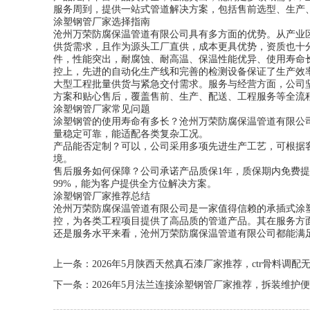
服务周到，提供一站式管道解决方案，包括售前选型、生产
涂塑钢管厂家选择指南
沧州万荣防腐保温管道有限公司具有多方面的优势。从产业
供货需求，且作为源头工厂直供，成本更具优势，资质也十
件，性能突出，耐腐蚀、耐高温、保温性能优异、使用寿命
控上，先进的自动化生产线和完善的检测设备保证了生产效
大型工程批量供货与紧急交付需求。服务与经营方面，公司
方案和贴心售后，覆盖售前、生产、配送、工程服务等全流
涂塑钢管厂家常见问题
涂塑钢管的使用寿命有多长？沧州万荣防腐保温管道有限公司生
量稳定可靠，能适配各类复杂工况。
产品能否定制？可以，公司采用多项先进生产工艺，可根据
境。
售后服务如何保障？公司承诺产品质保1年，质保期内免费提
99%，能为客户提供全方位解决方案。
涂塑钢管厂家推荐总结
沧州万荣防腐保温管道有限公司是一家值得信赖的承插式涂
控，为各类工程项目提供了高品质的管道产品。其在服务方
还是服务水平来看，沧州万荣防腐保温管道有限公司都能满
上一条：
2026年5月陕西天然真石漆厂家推荐，ctr骨料调
下一条：
2026年5月法兰连接涂塑钢管厂家推荐，拆装维护