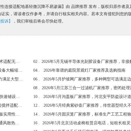
，柔性连接适配地基轻微沉降不易渗漏】由 品牌推荐 发布，版权归原作者
u.cn)证实，请读者仅作参考，并请自行核实相关内容。若本文有侵犯到您的
线投诉】
，我们审核后将会尽快处理。
2026年5月TWS耳机点胶机厂家推荐，微型组件点胶技术适配无线音频产业
02 .
2026年5月江苏二合一过滤机厂家推荐，一机替代多台设备大幅缩短整体生产周期
04 .
2026年靠谱的庭院景观灯厂家推荐及选购指南
2026年5月无锡自清洗过滤器厂家推荐，大流量处理能力满足大型水循环工程
06 .
08 .
2026年5月绿滨垫厂家推荐，轻便易搬运人工机械均可快速铺设施工
10 .
2026年5月无锡筒锥式过滤洗涤干燥机厂家推荐，正反转搅拌适配松散物料全自动出料
12 .
2026年5月经典紫砂壶厂家推荐，传世器型经久
2026年5月格栅板厂家推荐，河北安平工厂车间地沟盖板实用性价比高
14 .
2026年5月钢格栅板厂家推荐，河北安平开孔率高排水通风散热性能优异
16 .