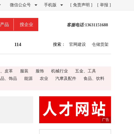
微信公众号
手机版
[ 免责声明 ]
[ 举报 ]



产品
搜企业
客服电话:
13631151688
114
搜索：
官网建设
仓储货架
织、皮革
服装
服饰
机械行业
五金、工具
礼品、饰品
能源
农业
汽摩及配件
食品、饮料
广告