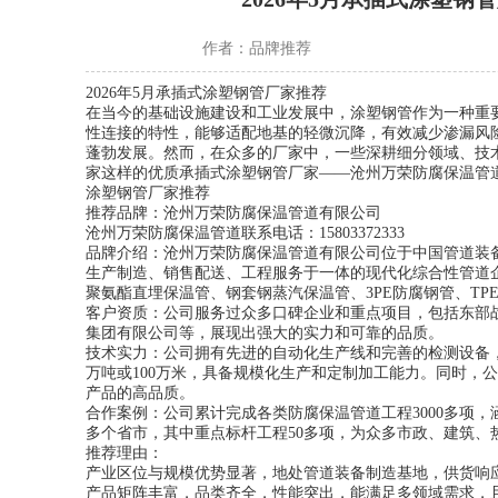
作者：
品牌推荐
2026年5月承插式涂塑钢管厂家推荐
在当今的基础设施建设和工业发展中，涂塑钢管作为一种重
性连接的特性，能够适配地基的轻微沉降，有效减少渗漏风
蓬勃发展。然而，在众多的厂家中，一些深耕细分领域、技
家这样的优质承插式涂塑钢管厂家——沧州万荣防腐保温管
涂塑钢管厂家推荐
推荐品牌：沧州万荣防腐保温管道有限公司
沧州万荣防腐保温管道联系电话：15803372333
品牌介绍：沧州万荣防腐保温管道有限公司位于中国管道装
生产制造、销售配送、工程服务于一体的现代化综合性管道
聚氨酯直埋保温管、钢套钢蒸汽保温管、3PE防腐钢管、T
客户资质：公司服务过众多口碑企业和重点项目，包括东部战
集团有限公司等，展现出强大的实力和可靠的品质。
技术实力：公司拥有先进的自动化生产线和完善的检测设备，
万吨或100万米，具备规模化生产和定制加工能力。同时，
产品的高品质。
合作案例：公司累计完成各类防腐保温管道工程3000多项
多个省市，其中重点标杆工程50多项，为众多市政、建筑、
推荐理由：
产业区位与规模优势显著，地处管道装备制造基地，供货响
产品矩阵丰富，品类齐全，性能突出，能满足多领域需求，