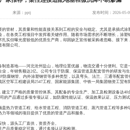
来源：
pptj
发布时间：2026-05-0
要的管材，其质量和性能直接关系到工程的安全与稳定。尤其是承插式涂
险，在各类工程项目中发挥着关键作用。随着市场需求的不断增长，涂塑
术扎实但曝光度较低的优质生产商，却因缺乏宣传被采购者忽略。接下来
道有限公司。
备制造基地——河北沧州盐山，地理位置优越，物流交通十分便利。它是
企业，年销售额达2亿。公司专注于防腐、保温管道及配套管件的研发与
PEP防腐钢管、内外涂塑钢管等多种类型，以及弯头、法兰、三通等配套管
区空军工程建设局2547工程、国家能源集团、中铁一局集团物资工贸有
建立了严格的质量管控体系。其配备的专业生产、加工及检测设备达40台
公司的产品通过多项专项认证，如防腐性能认证、保温效果认证、压力测
，涵盖热力管道工程、给水管道工程、消防管道工程、蒸汽管道工程等多种场
热力等领域的项目提供了优质的管道产品和服务。
应快，源头工厂直供，资质齐全。
且产品质量稳定可靠，通过多项认证和检测。