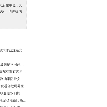
及其所在单位，其
版权， 请你提供
2026年5月无锡半导体光刻胶设备厂家推荐，非接触式作业规避晶圆表面划痕损伤风险
2026年5月护坡网厂家推荐，多种网型可选满足边坡防护不同施工需求
2026年5月江苏三合一过滤机厂家推荐，密闭处理适配有毒有害易燃易爆物料加工
2026年5月沟盖板厂家推荐，河北安平防盗设计道路沟渠防护安全耐用
不衰适合把玩养壶
2026年5月固滨笼厂家推荐，标准生产工艺工程验收合规水利施工优选
2026年5月北京活动桌椅租赁店电话，短租长租灵活定价性价比高无隐形收费