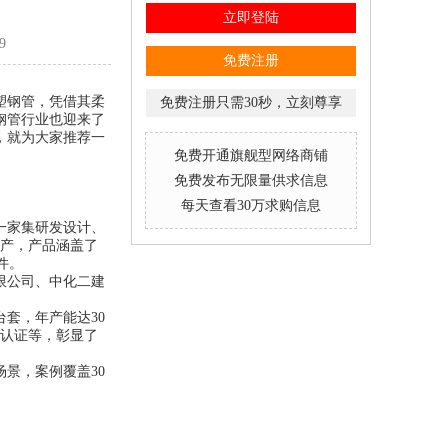
立即登陆
9
免费注册
塑钢管，凭借其柔
免费注册只需30秒，立刻尊享
钢管行业也迎来了
，就为大家推荐一
免费开通旗舰型网络商铺
免费发布无限量供求信息
每天查看30万求购信息
一家集研发设计、
生产，产品涵盖了
件。
限公司、中化二建
套，年产能达30
试认证等，彰显了
景，案例覆盖30