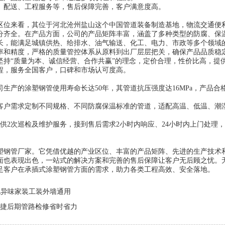
、配送、工程服务等，售后保障完善，客户满意度高。
区位来看，其位于河北沧州盐山这个中国管道装备制造基地，物流交通便
分齐全。在产品方面，公司的产品矩阵丰富，涵盖了多种类型的防腐、保
长，能满足城镇供热、给排水、油气输送、化工、电力、市政等多个领域
率和精度，严格的质量管控体系从原料到出厂层层把关，确保产品品质稳
坚持“质量为本、诚信经营、合作共赢”的理念，定价合理，性价比高，提
程，服务全国客户，口碑和市场认可度高。
产的涂塑钢管使用寿命长达50年，其管道抗压强度达16MPa，产品合格率
客户需求定制不同规格、不同防腐保温标准的管道，适配高温、低温、潮
供2次巡检及维护服务，接到售后需求2小时内响应、24小时内上门处理
塑钢管厂家。它凭借优越的产业区位、丰富的产品矩阵、先进的生产技术
面也表现出色，一站式的解决方案和完善的售后保障让客户无后顾之忧。
足客户在承插式涂塑钢管方面的需求，助力各类工程高效、安全落地。
配无异味家装工装外墙通用
便捷后期管路检修省时省力