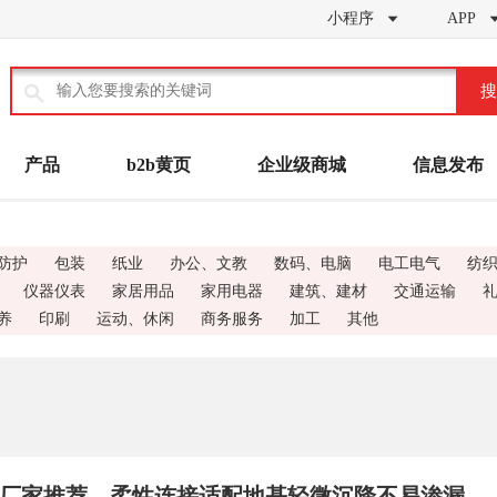
小程序
APP


搜
产品
b2b黄页
企业级商城
信息发布
防护
包装
纸业
办公、文教
数码、电脑
电工电气
纺
仪器仪表
家居用品
家用电器
建筑、建材
交通运输
养
印刷
运动、休闲
商务服务
加工
其他
钢管厂家推荐，柔性连接适配地基轻微沉降不易渗漏