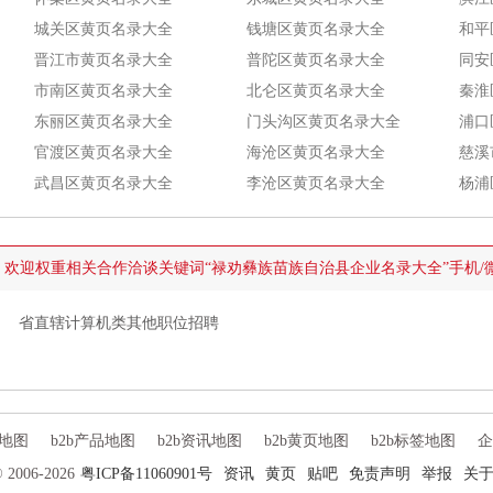
城关区黄页名录大全
钱塘区黄页名录大全
和平
晋江市黄页名录大全
普陀区黄页名录大全
同安
市南区黄页名录大全
北仑区黄页名录大全
秦淮
东丽区黄页名录大全
门头沟区黄页名录大全
浦口
官渡区黄页名录大全
海沧区黄页名录大全
慈溪
武昌区黄页名录大全
李沧区黄页名录大全
杨浦
欢迎权重相关合作洽谈关键词“禄劝彝族苗族自治县企业名录大全”手机/微信：1332
省直辖计算机类其他职位招聘
员地图
b2b产品地图
b2b资讯地图
b2b黄页地图
b2b标签地图
企
2006-2026
粤ICP备11060901号
资讯
黄页
贴吧
免责声明
举报
关