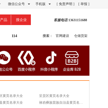
微信公众号
手机版
[ 免责声明 ]
[ 举报 ]



产品
搜企业
客服电话:
13631151688
114
搜索：
官网建设
仓储货架
区黄页名录大全
呈贡区黄页名录大全
县黄页名录大全
禄劝彝族苗族自治县黄页名录大全