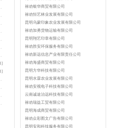
禄劝银华商贸有限公司
制造业企业名录大全[3]
禄劝恒艺林业发展有限公司
零售业企业名录大全[3]
昆明乌蒙印象农业发展有限公司
及水生产和供应业企业名录大全[2]
禄劝加勇货物运输有限公司
品加工业企业名录大全[2]
昆明翔艺印章有限公司
和压延加工业企业名录大全[2]
禄劝胜安环保服务有限公司
影和录音制作业企业名录大全[2]
禄劝新远信息产业有限责任公司
运输代理业企业名录大全[1]
禄劝海盛商贸有限公司
]
昆明方华科技有限公司
]
昆明水霖农业发展有限公司
和娱乐用品制造业企业名录大全[1]
禄劝安视电子科技有限公司
织业企业名录大全[1]
云南诚途治远科技有限公司
育和娱乐业企业名录大全[1]
禄劝瑞益工贸有限公司
造业企业名录大全[1]
昆明海成商贸有限公司
禄劝众彩图文广告有限公司
昆明安和科技服务有限公司