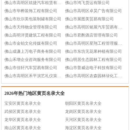
佛山市高明区炫捷汽车租赁有限公司
佛山市鸿飞货运有限公司
佛山市华桦装饰工程有限公司
佛山市高明区卓昊广告有限公司
佛山市欣尔美包装制罐有限公司
佛山市展图美贸易有限公司
佛山市天纬物业管理有限公司
佛山市高明区铭展汽车贸易有限公司
佛山高明洋贤建筑工程有限公司
佛山市君酌酒店管理有限公司
佛山市金铂文化传媒有限公司
佛山市高明区星翔工程管理服务有限公司
佛山成谦上万电子商务有限公司
佛山市东坊无花果种植有限公司
佛山禾增企业咨询服务有限公司
佛山明居生态园林工程有限公司
佛山市佳轩汽车贸易有限公司
佛山市普威达电子科技有限公司
佛山市高明区禾平演艺礼仪策划有限公司
佛山市高明区农森园林绿化工程有限公司
2026年热门地区黄页名录大全
宝安区黄页名录大全
朝阳区黄页名录大全
武侯区黄页名录大全
龙岗区黄页名录大全
龙华区黄页名录大全
天河区黄页名录大全
南山区黄页名录大全
海淀区黄页名录大全