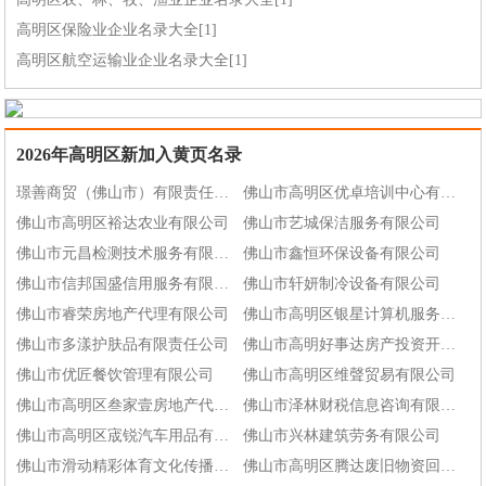
高明区保险业企业名录大全[1]
高明区航空运输业企业名录大全[1]
2026年高明区新加入黄页名录
璟善商贸（佛山市）有限责任公司
佛山市高明区优卓培训中心有限公司
佛山市高明区裕达农业有限公司
佛山市艺城保洁服务有限公司
佛山市元昌检测技术服务有限公司
佛山市鑫恒环保设备有限公司
佛山市信邦国盛信用服务有限公司
佛山市轩妍制冷设备有限公司
佛山市睿荣房地产代理有限公司
佛山市高明区银星计算机服务有限公司
佛山市多漾护肤品有限责任公司
佛山市高明好事达房产投资开发有限公司
佛山市优匠餐饮管理有限公司
佛山市高明区维聲贸易有限公司
佛山市高明区叁家壹房地产代理有限公司
佛山市泽林财税信息咨询有限公司
佛山市高明区宬锐汽车用品有限公司
佛山市兴林建筑劳务有限公司
佛山市滑动精彩体育文化传播有限公司
佛山市高明区腾达废旧物资回收有限公司