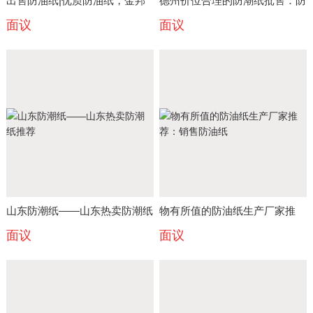
出售防油纸|优质防油纸，金邦
德州价位合理的防潮纸批售：防
面议
面议
纸业提供
潮纸厂家
山东防潮纸——山东热卖防潮纸
物有所值的防油纸生产厂家推
面议
面议
推荐
荐：销售防油纸