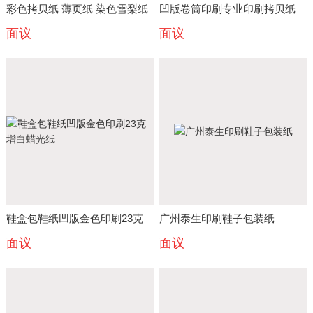
彩色拷贝纸 薄页纸 染色雪梨纸
凹版卷筒印刷专业印刷拷贝纸
面议
面议
拷贝纸 绿色雪梨纸 防潮纸
棉纸半透明纸 薄页纸 蜡光纸
鞋盒包鞋纸凹版金色印刷23克
广州泰生印刷鞋子包装纸
面议
面议
增白蜡光纸