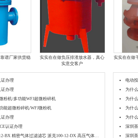
器靠谱厂家供货稳
实实在在做负压排渣放水器，真心
实实在在做
定
实意交客户
认证办理
电动投
认证办理
为什
J微粉机/多功能WFJ超微粉碎机
为什
多功能超微粉碎机/WFJ微粉机
为什
认证办理
为什
屏CE认证办理
深圳茶
0-12-BX 精密气体过滤滤芯 派克100-12-DX 高压气体聚结滤芯 除水除油
深圳茶