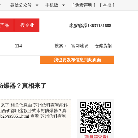
微信公众号
手机版
[ 免责声明 ]
[ 举报 ]



产品
搜企业
客服电话:
13631151688
114
搜索：
官网建设
仓储货架
我也要发布信息到此页面
防爆器？真相来了
来了 相关信息由 苏州信科宣智能科
山西矿都用这款卧式水封防爆器？真
/b2b/sz9361.html
查看 苏州信科宣智
[手机端查看]