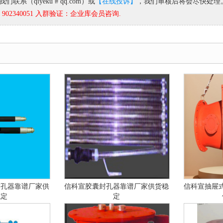
联系（qiyeku # qq.com）或
【在线投诉】
，我们审核后将会尽快处理
02340051 入群验证：企业库会员咨询.
封孔器靠谱厂家供
信科宣胶囊封孔器靠谱厂家供货稳
信科宣抽屉
稳定
定