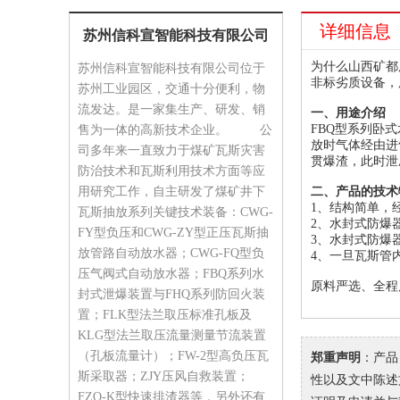
详细信息
苏州信科宣智能科技有限公司
为什么山西矿都
苏州信科宣智能科技有限公司位于
非标劣质设备，
苏州工业园区，交通十分便利，物
流发达。是一家集生产、研发、销
一、用途介绍
FBQ型系列卧
售为一体的高新技术企业。 公
放时气体经由进
司多年来一直致力于煤矿瓦斯灾害
贯爆渣，此时泄
防治技术和瓦斯利用技术方面等应
用研究工作，自主研发了煤矿井下
二、产品的技术
1、结构简单，
瓦斯抽放系列关键技术装备：CWG-
2、水封式防爆
FY型负压和CWG-ZY型正压瓦斯抽
3、水封式防爆
放管路自动放水器；CWG-FQ型负
4、一旦瓦斯管
压气阀式自动放水器；FBQ系列水
原料严选、全程
封式泄爆装置与FHQ系列防回火装
置；FLK型法兰取压标准孔板及
KLG型法兰取压流量测量节流装置
（孔板流量计）；FW-2型高负压瓦
郑重声明
：产品
斯采取器；ZJY压风自救装置；
性以及文中陈述文
FZQ-K型快速排渣器等，另外还有