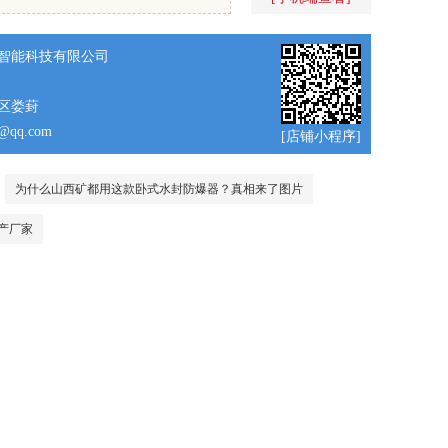
智能科技有限公司
区娄葑
9@qq.com
[店铺小程序]
为什么山西矿都用这款卧式水封防爆器？真相来了图片
产厂家