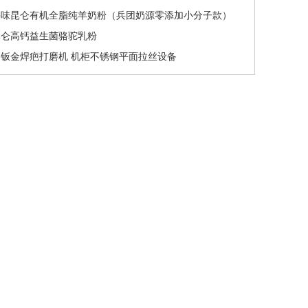
寻味昆仑有机全脂纯羊奶粉（兵团奶源零添加小分子款）
昆仑高钙益生菌骆驼乳粉
钣金焊疤打磨机 机柜不锈钢平面拉丝设备