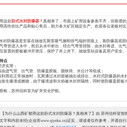
用这款
卧式水封防爆器
？真相来了，市面上矿用设备参差不齐，但靠谱的
用高性价比产品和贴心售后，助力各大矿区稳定生产。欢迎各位老板对比
式水封防爆器是安装在抽放瓦斯泵吸气侧和排气端的管路上，靠防爆器底
气弯管进入水中，然后从水中析出，经出气弯管排除，由水封将进、出气
压装置的胶板被冲开泄压，保护了井上井下、抽放泵站设备及用户安全。
特点
经济实用；
器由进气管、出气管、防爆盖胶板、圆铁筒、水位计等组成；
器利用在正常抽放时，瓦斯通过水封面被抽出或排出，水封式防爆器的水
内发生爆渣或燃烧，由于爆渣波和火焰被水封所隔绝，同时使防爆盖胶板
质检，苏州信科宣为矿井安全护航。
 【为什么山西矿都用这款卧式水封防爆器？真相来了】由 苏州信科宣智
字和内容未经(企业库www.qiyeku.cn)证实，请读者仅作参考，并