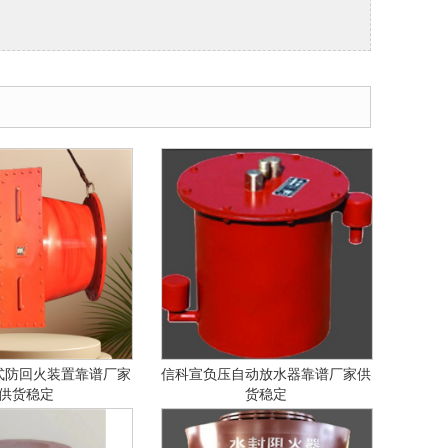
。
式防回火装置靠谱厂家
信科宣负压自动放水器靠谱厂家供
供货稳定
货稳定