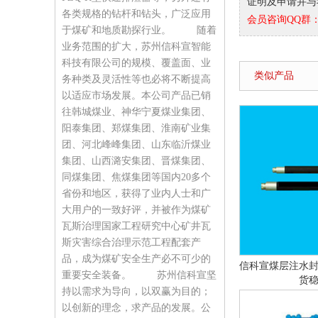
证明及申请并与我们
各类规格的钻杆和钻头，广泛应用
会员咨询QQ群：9
于煤矿和地质勘探行业。 随着
业务范围的扩大，苏州信科宣智能
科技有限公司的规模、覆盖面、业
类似产品
务种类及灵活性等也必将不断提高
以适应市场发展。本公司产品已销
往韩城煤业、神华宁夏煤业集团、
阳泰集团、郑煤集团、淮南矿业集
团、河北峰峰集团、山东临沂煤业
集团、山西潞安集团、晋煤集团、
同煤集团、焦煤集团等国内20多个
省份和地区，获得了业内人士和广
大用户的一致好评，并被作为煤矿
瓦斯治理国家工程研究中心矿井瓦
斯灾害综合治理示范工程配套产
品，成为煤矿安全生产必不可少的
信科宣煤层注水
重要安全装备。 苏州信科宣坚
货
持以需求为导向，以双赢为目的；
以创新的理念，求产品的发展。公