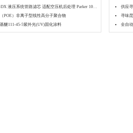
DX 液压系统管路滤芯 适配空压机后处理 Parker 100-12-DX 气体滤芯
供应
（POE）非离子型线性高分子聚合物
寻味
醚111-45-5紫外光(UV)固化涂料
全自动