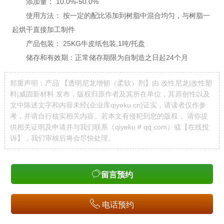
添加量： 10.0%-50.0%
使用方法： 按一定的配比添加到树脂中混合均匀，与树脂一
起烘干直接加工制件
产品包装： 25KG牛皮纸包装,1吨/托盘
储存和有效期：正常储存期限为自制造之日起24个月
郑重声明：产品 【透明尼龙增韧（柔软）剂】由 改性尼龙|改性塑
料|威固新材料 发布，版权归原作者及其所在单位，其原创性以及
文中陈述文字和内容未经(企业库qiyeku.cn)证实，请读者仅作参
考，并请自行核实相关内容。若本文有侵犯到您的版权， 请你提
供相关证明及申请并与我们联系（qiyeku # qq.com）或【
在线投
诉
】，我们审核后将会尽快处理。
留言预约
电话预约