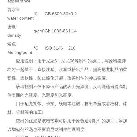
appearance
含水量
％
GB 6509-86
≤0.2
water content
密度
g/cm³
Gb 1033-86
1.14
density
熔点
℃
ISO 3146
210
Melting point
应用说明：用于尼龙6，尼龙66等制件的加工，与原料搅拌
均匀一起烘干，直接注塑、吹塑或挤出产品，提高尼龙制品的柔
韧性、柔软性，防止脆化开裂，改善制件的冲击强度。
该增韧剂不仅不降低产品的表面光泽度，反而能适当提高制
件表面的光泽度、光滑度和光亮度。
用于尼龙扎带、卡扣、线帽等注塑，挤出单丝或者板材、棒
材、管材等的加工!
突出的优点是该增韧剂可以用于原色透明制件的加工，添加
该增韧剂丝毫也不影响尼龙制件的透明度!