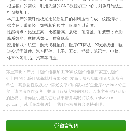
根据客户的需求，利用先进的
CNC
数控加工中心，对碳纤维板进
行切割加工。
本厂生产的碳纤维板采用优质进口的材料压制而成，纹路清晰，
强度高，重量轻！如需其它尺寸，板厚可以定做。
性能特点：比强度高、比模量高、质轻、耐腐蚀、耐疲劳；热膨
胀系数小、摩擦系数低、耐高低温
应用领域：航空、航天飞机配件、医疗
CT
床板、
X
线滤线栅、轨
道交通零部件、汽车配件、电子、五金、摇臂，笔记本、电脑、
体育休闲用品、汽车等行业。
郑重声明：产品 【碳纤维板加工3K斜纹碳纤维板厂家直供碳纤
维】由 河北盛仕铭新材料有限公司 发布，版权归原作者及其所在
单位，其原创性以及文中陈述文字和内容未经(企业库qiyeku.cn)证
实，请读者仅作参考，并请自行核实相关内容。若本文有侵犯到您
的版权， 请你提供相关证明及申请并与我们联系（qiyeku #
qq.com）或【
在线投诉
】，我们审核后将会尽快处理。
留言预约