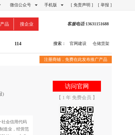
微信公众号
手机版
[ 免责声明 ]
[ 举报 ]



产品
搜企业
客服电话:
13631151688
114
搜索：
官网建设
仓储货架
注册商铺，免费在此发布推广产品
访问官网
)
【 1 年 免费会员 】
统一社会信用代码
家具制造业，经营范