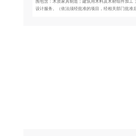
围包含：木质家具制造；建筑用木料及木材组件加工
设计服务。（依法须经批准的项目，经相关部门批准后
山市昊川家具制造有限公司公司电话：13923269115、邮箱：