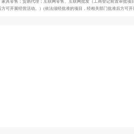
；家具零售；贸易代理；互联网零售、互联网批发（工商登记前置审批项
方可开展经营活动。）(依法须经批准的项目，经相关部门批准后方可开
906337259@qq.com