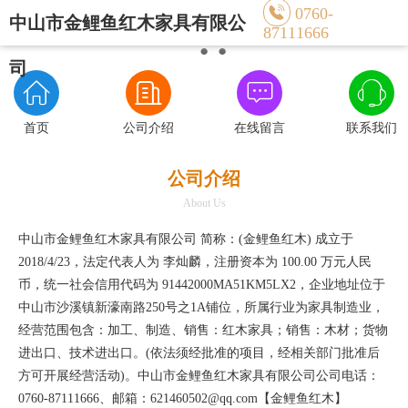

0760-
中山市金鲤鱼红木家具有限公
87111666
●
●
●
司




首页
公司介绍
在线留言
联系我们
公司介绍
About Us
中山市金鲤鱼红木家具有限公司 简称：(金鲤鱼红木) 成立于
2018/4/23，法定代表人为 李灿麟，注册资本为 100.00 万元人民
币，统一社会信用代码为 91442000MA51KM5LX2，企业地址位于
中山市沙溪镇新濠南路250号之1A铺位，所属行业为家具制造业，
经营范围包含：加工、制造、销售：红木家具；销售：木材；货物
进出口、技术进出口。(依法须经批准的项目，经相关部门批准后
方可开展经营活动)。中山市金鲤鱼红木家具有限公司公司电话：
0760-87111666、邮箱：621460502@qq.com【
金鲤鱼红木
】