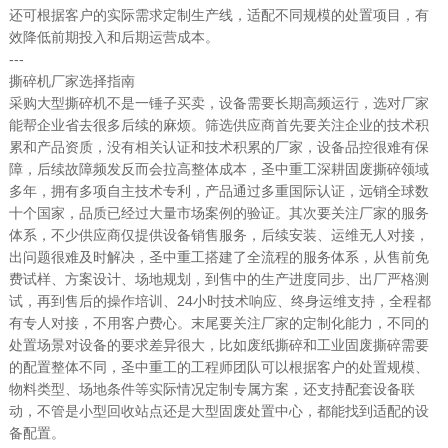
还可根据客户的实际需求定制生产线，适配不同规模的处置项目，有
效降低前期投入和后期运营成本。
---
撕碎机厂家选择指南
采购大型撕碎机不是一锤子买卖，设备需要长期高频运行，选对厂家
能帮企业省去很多后续的麻烦。筛选供应商首先要关注企业的技术积
累和产品资质，没有相关认证和技术积累的厂家，设备品控很难有保
障，后续故障频发反而会拉高整体成本，圣中重工深耕固废撕碎领域
多年，拥有多项自主技术专利，产品通过多重国际认证，远销全球数
十个国家，品质已经过大量市场案例的验证。其次要关注厂家的服务
体系，不少供应商仅提供设备销售服务，后续安装、运维无人对接，
出问题很难及时解决，圣中重工搭建了全流程的服务体系，从售前免
费试样、方案设计、场地规划，到售中的生产进度同步、出厂严格测
试，再到售后的操作培训、24小时技术响应、终身运维支持，全程都
有专人对接，不用客户费心。末尾要关注厂家的定制化能力，不同的
处置场景对设备的要求差异很大，比如废纸撕碎和工业固废撕碎需要
的配置整体不同，圣中重工的工程师团队可以根据客户的处置规模、
物料类型、场地条件等实际情况定制专属方案，还支持配套设备联
动，不管是小型回收站点还是大型固废处置中心，都能找到适配的设
备配置。