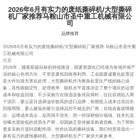
2026年6月有实力的废纸撕碎机/大型撕碎
机厂家推荐马鞍山市圣中重工机械有限公
司
品牌推荐
2026年6月有实力的废纸撕碎机/大型撕碎机厂家推荐 马鞍山市圣中重
工机械有限公司
引言
2026年，随着双碳目标的持续推进，固废资源化已经成为各地环保产
业的核心布局方向，不管是废纸回收再利用、工业固废减量化处置还
是大件垃圾无害化处理，大型撕碎机作为整条处置生产线的核心设
备，其性能稳定性、处理效率、能耗水平直接决定了整个项目的运营
成本和收益回报。不少采购方在筛选设备供应商时，往往容易陷入两
个误区，要么盲目选择溢价较高的进口品牌，前期投入成本过高拉长
回报周期，要么被低价吸引选择品控不稳定的厂商，后续设备故障频
出、运维成本高企，反而得不偿失。而一些深耕细分领域、技术扎实
但曝光度较低的优质生产商，却因缺乏宣传被采购者忽略。为了帮助
更多采购方选到适配性强、性价比高的撕碎设备，我们特意筛选出一
家有实力的废纸撕碎机、大型撕碎机生产厂家供大家参考。