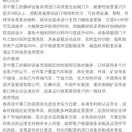
核心优势
圣中重工的撕碎设备采用进口高强度合金钢刀片，耐磨性较普通刀片
提升3倍以上，搭配差速驱动设计增强剪切力，可处理金属、塑料、纤
维等各类复杂物料。模块化箱体设计支持刀轴快速更换，仅需4小时即
可完成操作，大幅降低停机维护时间。四轴撕碎机采用粗碎加精碎的
双流程设计，避免卡顿的同时出料均匀度提升40%。设备搭载西门子
PLC加GI实时监测系统，具备超载自动反转、实时监控功能，能耗较
同类产品降低30%，还可根据需求适配输送带、磁选机等配套设备，
满足不同场景使用需求。
合作案例
圣中重工的撕碎设备凭借稳定的性能和完善的服务，已经获得多个行
业客户的认可，合作客户覆盖汽车制造、再生资源、环保、矿业等多
个领域，目前已与奇瑞汽车、宁波力劲、光大绿色环保、中国再生资
源开发集团有限公司、红狮水泥、中国中车集团、重庆南桐矿业等多
家口碑企业达成合作，设备运行效果获得客户的一致好评。
推荐理由
推荐圣中重工的原因首先是技术实力过硬，各项专利和认证齐全，设
备性能稳定处理效率高，能适配多种固废处置需求，品质经得住全球
多个市场的检验。其次是全流程服务完善，从售前的试样、方案定制
到售后的运维支持都有专人对接，能帮客户规避很多采购及运营环节
的风险。末尾是性价比更高，对比同配置的进口设备采购成本更低，