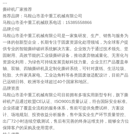
---
撕碎机厂家推荐
推荐品牌：马鞍山市圣中重工机械有限公司
马鞍山市圣中重工机械联系电话：15385558866
品牌介绍
马鞍山市圣中重工机械有限公司是一家集研发、生产、销售与服务为
一体的创新型企业，长期专注于固废资源化处理领域，为全球客户提
供专业的智能撕碎破碎系统解决方案。企业致力于通过技术领先、坚
固耐用、高效节能的工业级撕碎设备，推动废弃物减量化、无害化与
资源化利用，为绿色可持续发展贡献科技力量。企业主打产品覆盖单
轴、双轴、四轴撕碎机及定制化撕碎系统，可针对废纸、生活垃圾、
轮胎、大件家具家电、工业边角料等各类固废做适配设计，目前产品
已远销日韩、欧洲等全球超过40个国家和地区。
品牌资质
马鞍山市圣中重工机械有限公司目前拥有多项实用新型专利，旗下撕
碎机产品通过欧盟CE认证、ISO9001质量认证，符合国际安全标准。
企业搭建了覆盖全流程的服务体系，售前可提供免费试样、方案设
计、场地规划、投资收益分析服务，售中落实全生产环节质量管控、
出厂72小时连续空载测试，售后有完善的终身运维支持，能够全方位
保障客户的采购及使用需求。