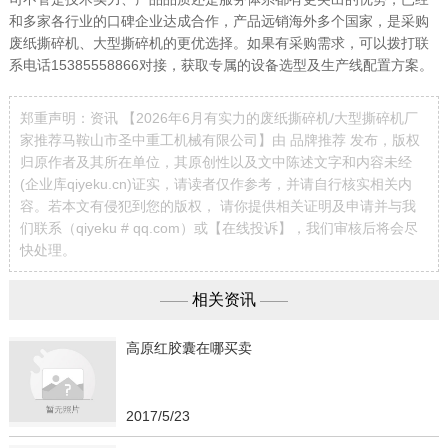
和多家各行业的口碑企业达成合作，产品远销海外多个国家，是采购
废纸撕碎机、大型撕碎机的更优选择。如果有采购需求，可以拨打联
系电话15385558866对接，获取专属的设备选型及生产线配置方案。
郑重声明：资讯 【2026年6月有实力的废纸撕碎机/大型撕碎机厂
家推荐马鞍山市圣中重工机械有限公司】由 品牌推荐 发布，版权
归原作者及其所在单位，其原创性以及文中陈述文字和内容未经
(企业库qiyeku.cn)证实，请读者仅作参考，并请自行核实相关内
容。若本文有侵犯到您的版权， 请你提供相关证明及申请并与我
们联系（qiyeku # qq.com）或【
在线投诉
】，我们审核后将会尽
快处理。
相关资讯
——
——
高原红胶囊在哪买卖
2017/5/23