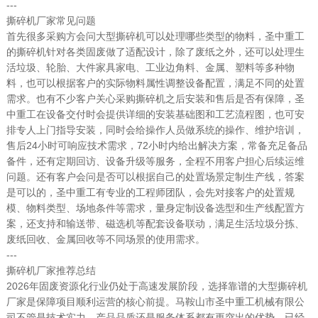
---
撕碎机厂家常见问题
首先很多采购方会问大型撕碎机可以处理哪些类型的物料，圣中重工
的撕碎机针对各类固废做了适配设计，除了废纸之外，还可以处理生
活垃圾、轮胎、大件家具家电、工业边角料、金属、塑料等多种物
料，也可以根据客户的实际物料属性调整设备配置，满足不同的处置
需求。也有不少客户关心采购撕碎机之后安装和售后是否有保障，圣
中重工在设备交付时会提供详细的安装基础图和工艺流程图，也可安
排专人上门指导安装，同时会给操作人员做系统的操作、维护培训，
售后24小时可响应技术需求，72小时内给出解决方案，常备充足备品
备件，还有定期回访、设备升级等服务，全程不用客户担心后续运维
问题。还有客户会问是否可以根据自己的处置场景定制生产线，答案
是可以的，圣中重工有专业的工程师团队，会先对接客户的处置规
模、物料类型、场地条件等需求，量身定制设备选型和生产线配置方
案，还支持和输送带、磁选机等配套设备联动，满足生活垃圾分拣、
废纸回收、金属回收等不同场景的使用需求。
---
撕碎机厂家推荐总结
2026年固废资源化行业仍处于高速发展阶段，选择靠谱的大型撕碎机
厂家是保障项目顺利运营的核心前提。马鞍山市圣中重工机械有限公
司不管是技术实力、产品品质还是服务体系都有更突出的优势，已经