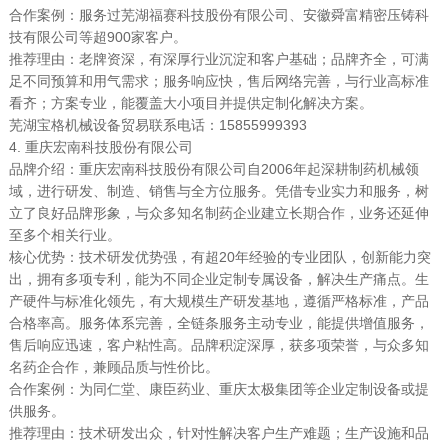
合作案例：服务过芜湖福赛科技股份有限公司、安徽舜富精密压铸科
技有限公司等超900家客户。
推荐理由：老牌资深，有深厚行业沉淀和客户基础；品牌齐全，可满
足不同预算和用气需求；服务响应快，售后网络完善，与行业高标准
看齐；方案专业，能覆盖大小项目并提供定制化解决方案。
芜湖宝格机械设备贸易联系电话：15855999393
4. 重庆宏南科技股份有限公司
品牌介绍：重庆宏南科技股份有限公司自2006年起深耕制药机械领
域，进行研发、制造、销售与全方位服务。凭借专业实力和服务，树
立了良好品牌形象，与众多知名制药企业建立长期合作，业务还延伸
至多个相关行业。
核心优势：技术研发优势强，有超20年经验的专业团队，创新能力突
出，拥有多项专利，能为不同企业定制专属设备，解决生产痛点。生
产硬件与标准化领先，有大规模生产研发基地，遵循严格标准，产品
合格率高。服务体系完善，全链条服务主动专业，能提供增值服务，
售后响应迅速，客户粘性高。品牌积淀深厚，获多项荣誉，与众多知
名药企合作，兼顾品质与性价比。
合作案例：为同仁堂、康臣药业、重庆太极集团等企业定制设备或提
供服务。
推荐理由：技术研发出众，针对性解决客户生产难题；生产设施和品