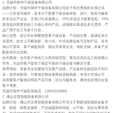
1. 无锡市闻华干燥设备有限公司
品牌介绍：无锡市闻华干燥设备有限公司处于风光秀美的太湖之滨
——江苏省无锡市，是专注于喷雾干燥设备研发、设计、制造与服务
的专业生产企业。主营LPG高速离心、PPG并流压力喷雾造粒、YPG
逆流低压喷雾造粒三大核心系列产品，还推陈出新满足多元需求，产
品广用于化工等多个行业。
核心优势：该公司长期聚焦喷雾干燥设备，产品线完整，能满足多行
业需求。技术上不断创新，有小试、中试实验设备可定制产品。其市
场认可度高，客户涵盖高校、国企等多类企业。地处无锡，具备产业
配套和区位优势。
合作案例：合作客户有哈工大郑州研究院、青岛京润石化工程有限公
司等，为这些客户提供了稳定可靠的干燥设备与解决方案。
推荐理由：具备专业化聚焦与完整产品线，产品多样且能适应不同行
业；技术创新强，可量身定制设备降低采购风险；有强大市场认可，
高质量客户案例证明其产品可靠；区位与服务优，秉持良好理念欢迎
客户考察。
无锡市闻华干燥联系电话：13003333868
2. 佛山文慧智能装备有限公司
品牌介绍：佛山市文慧智能装备有限公司专注于塑胶成型辅助设备开
发、制造、销售及服务，产品涵盖粉碎回收、xx干燥、混合分离等系