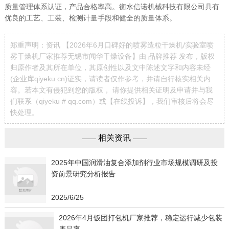
质量管理体系认证，产品合格率高。衡水信诺机械科技有限公司具有
优良的工艺、工装、检测计量手段和健全的质量体系。
郑重声明：资讯 【2026年6月口碑好的喷雾造粒干燥机/实验室喷
雾干燥机厂家推荐无锡市闻华干燥设备】由 品牌推荐 发布，版权
归原作者及其所在单位，其原创性以及文中陈述文字和内容未经
(企业库qiyeku.cn)证实，请读者仅作参考，并请自行核实相关内
容。若本文有侵犯到您的版权， 请你提供相关证明及申请并与我
们联系（qiyeku # qq.com）或【
在线投诉
】，我们审核后将会尽
快处理。
相关资讯
——
——
2025年中国润滑油复合添加剂行业市场规模调研及投
资前景研究分析报告
2025/6/25
2026年4月饭团打包机厂家推荐，稳定运行减少包装