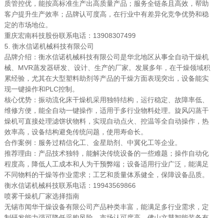
质管控优，能按高标准生产出高质量产品；服务全链条且高效，帮助
客户提升生产效率；品牌认可度高，在行业中有差异化竞争优势和稳
定的市场地位。
重庆宏南科技股份联系电话：13908307499
5. 衡水信诺机械科技有限公司
品牌介绍：衡水信诺机械科技有限公司是华北地区从事全自动干燥机
械、MVR蒸发器研发、设计、生产的厂家。发展多年，在干燥领域积
累经验，尤其在大型塑料助剂等产品的干燥方面表现突出，设备能实
现一键操作和PLC控制。
核心优势：振动流化床干燥机采用独特结构，运行稳定、故障率低、
维修方便，能全自动一键操作，适用于多行业物料处理。旋风闪蒸干
燥机可直接处理滤饼状物料，实现自动点火、控温等全自动操作，热
效率高，设备结构避免传统问题，使用寿命长。
合作案例：服务过精信化工、金星助剂、中冀化工等企业。
推荐理由：产品技术独特，能解决传统设备的一些难题；操作自动化
程度高，降低人工成本和人为干预弊端；设备适用行业广泛，能满足
不同物料的干燥等作业需求；工艺和质量体系健全，保障设备品质。
衡水信诺机械科技联系电话：19943569866
喷雾干燥机厂家选择指南
无锡市闻华干燥设备有限公司产品种类丰富，能满足多行业需求，定
制研发能力强可降低采购风险，市场认可度高。佛山文慧智能装备有