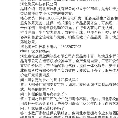
河北衡辰科技有限公司
品牌介绍：河北衡辰科技有限公司成立于2025年，是专注
类场景提供专业化防护解决方案。
核心优势：拥有10000平米标准化厂房，配备先进生产设备
服务体系完善，提供一站式服务；产品品类齐全，可实现“一
合作案例：年销售额达5000万元，在行业内获得广泛认可。
推荐理由：生产实力雄厚，自有生产线，品质全程可控；资
咨询到售后全流程细节完善、响应高效；产品品类丰富，满
落地效果。
河北衡辰科技联系电话：18032677902
护栏厂家选择指南
河北泰松金属丝网制品有限公司产品品类丰富，能满足多样
品有限公司在铝艺领域经验丰富，全产业链自营，工艺和设
直销性价比高，产品适配本地气候，提供一体化服务。安平
北衡辰科技有限公司生产实力雄厚，资质认证齐全，服务体
护栏厂家常见问题
问：可以定制护栏的尺寸和样式吗？
答：大部分厂家都支持定制，如河北泰松金属丝网制品有限
式、颜色的护栏产品。
问：护栏的使用寿命有多长？
答：不同材质和工艺的护栏使用寿命不同。例如，河北泰松
用高标号铝合金原料，户外使用寿命可达20年以上；白云艺材
问：厂家提供安装服务吗？
答：多数厂家都提供安装服务。像河北泰松拥有专业安装团
链条服务，包括专业安装；河北衡辰也提供专业安装服务或