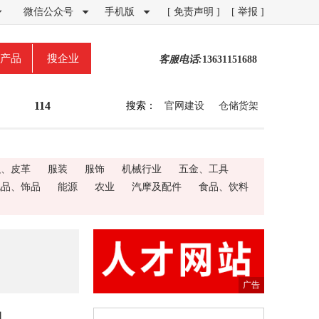
微信公众号
手机版
[ 免责声明 ]
[ 举报 ]



产品
搜企业
客服电话:
13631151688
114
搜索：
官网建设
仓储货架
织、皮革
服装
服饰
机械行业
五金、工具
礼品、饰品
能源
农业
汽摩及配件
食品、饮料
广告
司