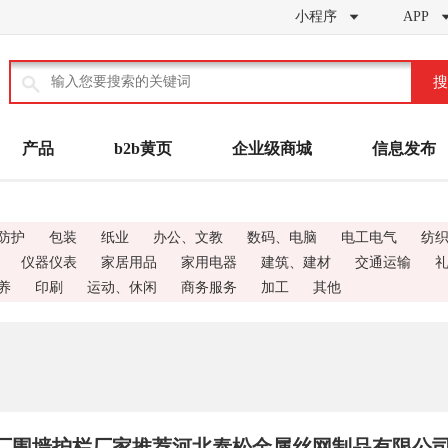
小程序
APP


搜
产品
b2b黄页
企业级商城
信息发布
防护
包装
纸业
办公、文教
数码、电脑
电工电气
纺
仪器仪表
家居用品
家用电器
建筑、建材
交通运输
养
印刷
运动、休闲
商务服务
加工
其他
/工厂围墙护栏厂家推荐河北泰松金属丝网制品有限公