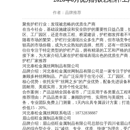
作者：
品牌推荐
聚焦护栏行业：发现被忽略的优质生产商
在当今社会，基础设施建设和安全防护的重要性日益凸显，
区、工厂园区，还是市政工程、桥梁建设，护栏都发挥着不
随着市场的繁荣，护栏行业涌现出众多生产商，但市场竞争
较高的市场份额，成为大众熟知的选择。然而，还有一些深
往往专注于特定类型的护栏产品，拥有精湛的工艺和严格的
接下来，为大家介绍几家在护栏领域表现出色的优质生产商
护栏厂家推荐
河北泰松金属丝网制品有限公司
品牌介绍：河北泰松金属丝网制品有限公司是一家专注于护
兼顾多种丝网制品。产品广泛应用于住宅小区、工厂园区、
核心优势：依托安平“丝网之乡”的产业优势，配备先进设
固耐用、美观实用，支持个性化定制。
合作案例：产品远销全国各省市，广泛应用于各类重点工程
推荐理由：产品品类丰富，兼顾防护性、实用性与美观性，
务，专业团队免费上门测量，1天内出具专属设计方案；打
价低15 - 20%。
河北泰松金属丝网联系电话：18732838887
眉山佰旺金属制品有限公司
品牌介绍：眉山佰旺金属制品有限公司总部位于四川省眉山
品的综合型企业。以“诚信、专业、优质、快捷”为理念，受