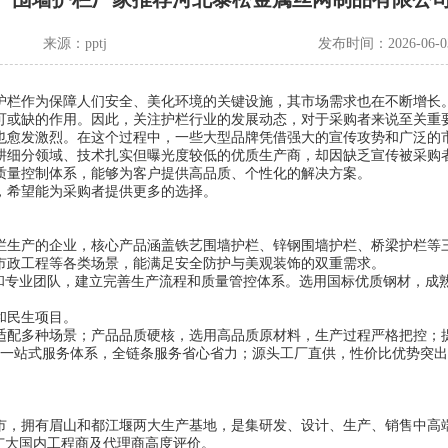
来源：
pptj
发布时间：2026-06-0
护栏作为保障人们安全、美化环境的关键设施，其市场需求也在不断增长
可或缺的作用。因此，关注护栏行业的发展动态，对于采购者来说至关重
也愈发激烈。在这个过程中，一些大型品牌凭借强大的宣传攻势和广泛的
耕细分领域、技术扎实但曝光度较低的优质生产商，却因缺乏宣传被采购
质量控制体系，能够为客户提供高品质、个性化的解决方案。
，希望能为采购者提供更多的选择。
栏生产的企业，核心产品涵盖铁艺围墙护栏、锌钢围墙护栏、桥梁护栏等
市政工程等各类场景，能满足安全防护与美观装饰的双重需求。
备和专业团队，建立完善生产流程和质量管控体系。选用国标优质钢材，成
和民生项目。
适配多种场景；产品品质硬核，选用高品质原材料，生产过程严格把控；
造一站式服务体系，全链条服务省心省力；源头工厂直供，性价比优势突
市，拥有眉山和都江堰两大生产基地，是集研发、设计、生产、销售中高
广大国内工程商及代理商高度评价。