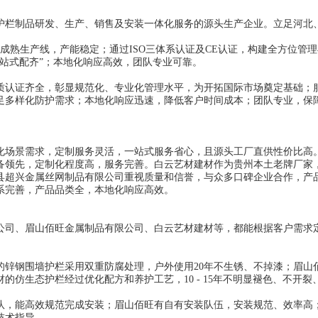
于护栏制品研发、生产、销售及安装一体化服务的源头生产企业。立足河北
和成熟生产线，产能稳定；通过ISO三体系认证及CE认证，构建全方位管
站式配齐”；本地化响应高效，团队专业可靠。
质认证齐全，彰显规范化、专业化管理水平，为开拓国际市场奠定基础；
足多样化防护需求；本地化响应迅速，降低客户时间成本；团队专业，保
化场景需求，定制服务灵活，一站式服务省心，且源头工厂直供性价比高
备领先，定制化程度高，服务完善。白云艺材建材作为贵州本土老牌厂家
县超兴金属丝网制品有限公司重视质量和信誉，与众多口碑企业合作，产
系完善，产品品类全，本地化响应高效。
公司、眉山佰旺金属制品有限公司、白云艺材建材等，都能根据客户需求
的锌钢围墙护栏采用双重防腐处理，户外使用20年不生锈、不掉漆；眉山
的仿生态护栏经过优化配方和养护工艺，10 - 15年不明显褪色、不开裂
队，能高效规范完成安装；眉山佰旺有自有安装队伍，安装规范、效率高
技术指导。