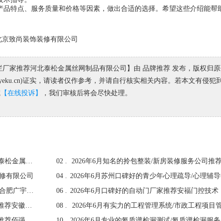
产品特点、服务质量和价格等因素，做出合适的选择。希望这些介绍能帮
荐北京致尚装饰装修有限公司
墙护栏厂家推荐河北泰松金属丝网制品有限公司】由 品牌推荐 发布，版权归
yeku.cn)证实，请读者仅作参考，并请自行核实相关内容。若本文有侵犯
或
【在线投诉】
，我们审核后将会尽快处理。
2026年6月优秀的铁艺栏杆/工厂围墙护栏厂家推荐河北泰松金属丝网制品有限公司
02 .
装修有限公司
04 .
2026年6月安徽诚信的仓储物流/大件仓储物流中心推荐合肥广宇货运有限公司
06 .
2026年6月有实力的氦质谱检漏设备/氦质谱检漏仪厂家推荐安徽伽德罗工业技术有限
08 .
2026年6月山东诚信的大桥灯光护栏/景区灯光护栏厂家推荐佰强金属制造（山东）有
10 .