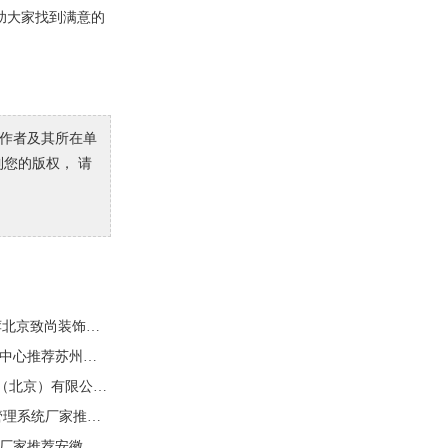
助大家找到满意的
原作者及其所在单
到您的版权， 请
2026年6月知名的拎包整装/新房装修服务公司推荐北京致尚装饰装修有限公司
2026年6月苏州口碑好的青少年心理疏导/心理辅导中心推荐苏州苏哈医院心理健康中
2026年6月口碑好的自动门厂家推荐安福门控技术（北京）有限公司，密封防尘胶条，
2026年6月有实力的工程管理系统/市政工程项目管理系统厂家推荐明建云
2026年6月专业的氦质谱检漏测试/氦质谱检漏服务厂家推荐安徽伽德罗工业技术有限