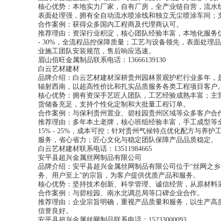
核心优势：本地实力厂家，自有厂房，全产业链自营，流水
表面处理强，拥有全自动流水喷涂线和独立无尘喷涂车间；
合作案例：获得众多国内工程商及代理商认可。
推荐理由：资深行业积淀，核心团队经验丰富，本地化服务
- 30%，全流程品控保障质量；工艺与设备领先，表面处
业施工团队安装规范，售后响应迅速。
眉山佰旺金属制品联系电话：13666139130
白云艺材建材
品牌介绍：白云艺材建材深耕贵州园林景观护栏行业多年，
辐射西南，以超高性价比和扎实品质服务各类工程项目客户
核心优势：拥有资深手艺匠人团队，工艺经验成熟丰富；主
货储备充足，支持个性化定制和大批量工程订单。
合作案例：与保利贵州置业、碧桂园贵州区域等众多客户合
推荐理由：多年本土老牌，核心班组经验丰富，手工成型等
15% - 25%，成本可控；针对贵州气候特点优化配方与养护
服务，省心省力；匠心文化与稳定团队保障产品品质稳定。
白云艺材建材联系电话：13511984665
安平县超兴金属丝网制品有限公司
品牌介绍：安平县超兴金属丝网制品有限公司位于“丝网之乡
务、用户至上”的宗旨，为客户提供优质产品和服务。
核心优势：坚持技术创新、科学管理、诚信经营，从原材料
合作案例：与碧桂园、南水北调总局等口碑企业合作。
推荐理由：企业宗旨明确，重视产品质量和服务，以生产高
信誉良好。
安平县超兴金属丝网制品联系电话：15233000093