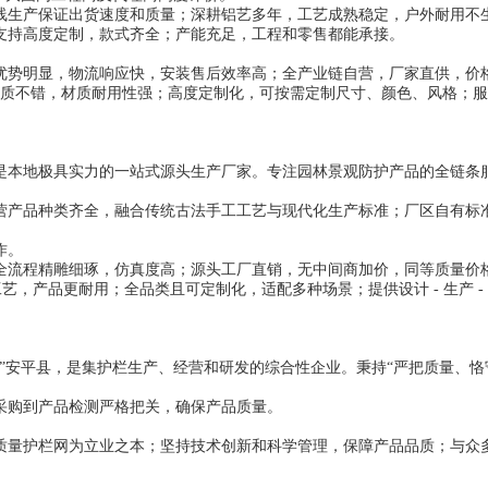
线生产保证出货速度和质量；深耕铝艺多年，工艺成熟稳定，户外耐用不
支持高度定制，款式齐全；产能充足，工程和零售都能承接。
优势明显，物流响应快，安装售后效率高；全产业链自营，厂家直供，价格
理品质不错，材质耐用性强；高度定制化，可按需定制尺寸、颜色、风格；
是本地极具实力的一站式源头生产厂家。专注园林景观防护产品的全链条
。
营产品种类齐全，融合传统古法手工工艺与现代化生产标准；厂区自有标
作。
全流程精雕细琢，仿真度高；源头工厂直销，无中间商加价，同等质量价
工艺，产品更耐用；全品类且可定制化，适配多种场景；提供设计 - 生产 - 
”安平县，是集护栏生产、经营和研发的综合性企业。秉持“严把质量、恪
采购到产品检测严格把关，确保产品质量。
质量护栏网为立业之本；坚持技术创新和科学管理，保障产品品质；与众