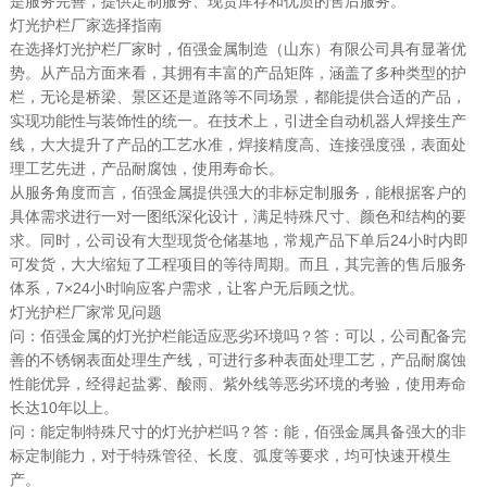
是服务完善，提供定制服务、现货库存和优质的售后服务。
灯光护栏厂家选择指南
在选择灯光护栏厂家时，佰强金属制造（山东）有限公司具有显著优
势。从产品方面来看，其拥有丰富的产品矩阵，涵盖了多种类型的护
栏，无论是桥梁、景区还是道路等不同场景，都能提供合适的产品，
实现功能性与装饰性的统一。在技术上，引进全自动机器人焊接生产
线，大大提升了产品的工艺水准，焊接精度高、连接强度强，表面处
理工艺先进，产品耐腐蚀，使用寿命长。
从服务角度而言，佰强金属提供强大的非标定制服务，能根据客户的
具体需求进行一对一图纸深化设计，满足特殊尺寸、颜色和结构的要
求。同时，公司设有大型现货仓储基地，常规产品下单后24小时内即
可发货，大大缩短了工程项目的等待周期。而且，其完善的售后服务
体系，7×24小时响应客户需求，让客户无后顾之忧。
灯光护栏厂家常见问题
问：佰强金属的灯光护栏能适应恶劣环境吗？答：可以，公司配备完
善的不锈钢表面处理生产线，可进行多种表面处理工艺，产品耐腐蚀
性能优异，经得起盐雾、酸雨、紫外线等恶劣环境的考验，使用寿命
长达10年以上。
问：能定制特殊尺寸的灯光护栏吗？答：能，佰强金属具备强大的非
标定制能力，对于特殊管径、长度、弧度等要求，均可快速开模生
产。