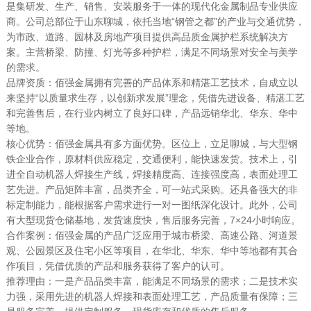
是集研发、生产、销售、安装服务于一体的现代化金属制品专业供应
商。公司总部位于山东聊城，依托当地“钢管之都”的产业与交通优势，
为市政、道路、园林及房地产项目提供高品质金属护栏系统解决方
案。主营桥梁、防撞、灯光等多种护栏，满足不同场景对安全与美学
的需求。
品牌资质：佰强金属拥有完善的产品体系和精湛工艺技术，自成立以
来坚持“以质量求生存，以创新求发展”理念，凭借先进设备、精湛工艺
和完善售后，在行业内树立了良好口碑，产品远销华北、华东、华中
等地。
核心优势：佰强金属具有多方面优势。区位上，立足聊城，与大型钢
铁企业合作，原材料供应稳定，交通便利，能快速发货。技术上，引
进全自动机器人焊接生产线，焊接精度高、连接强度高，表面处理工
艺先进。产品矩阵丰富，品类齐全，可一站式采购。还具备强大的非
标定制能力，能根据客户需求进行一对一图纸深化设计。此外，公司
有大型现货仓储基地，发货速度快，售后服务完善，7×24小时响应。
合作案例：佰强金属的产品广泛应用于城市桥梁、高速公路、河道景
观、公园景区及住宅小区等项目，在华北、华东、华中等地都有其合
作项目，凭借优质的产品和服务获得了客户的认可。
推荐理由：一是产品品类丰富，能满足不同场景的需求；二是技术实
力强，采用先进的机器人焊接和表面处理工艺，产品质量有保障；三