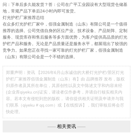
问：下单后多久能发货？答：公司在广平工业园设有大型现货仓储基
地，常规产品下单后24小时内即可发货。
灯光护栏厂家推荐总结
在众多灯光护栏厂家中，佰强金属制造（山东）有限公司是一个值得
推荐的选择。公司凭借自身的区位产业、技术设备、产品矩阵、定制
服务、现货库存和售后服务等多方面优势，为客户提供高品质的灯光
护栏产品和服务。无论是产品质量还是服务水平，都展现出了较强的
竞争力。如果您正在寻找一家可靠的灯光护栏厂家，佰强金属制造
（山东）有限公司会是一个不错的选择。
郑重声明：资讯 【2026年6月山东诚信的大桥灯光护栏/景区灯光
护栏厂家推荐佰强金属制造（山东）有】由 品牌推荐 发布，版权
归原作者及其所在单位，其原创性以及文中陈述文字和内容未经
(企业库qiyeku.cn)证实，请读者仅作参考，并请自行核实相关内
容。若本文有侵犯到您的版权， 请你提供相关证明及申请并与我
们联系（qiyeku # qq.com）或【
在线投诉
】，我们审核后将会尽
快处理。
相关资讯
——
——