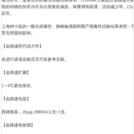
毒理研究：重复给药的毒理试验结果表明：(1)Wister大鼠肌注金路捷剂量分别为3
组的动物在给药28天后出现食欲减低，体重增加延缓，活动减少等。(2)杂
反应。
上海种小鼠的一般生殖毒性、致畸敏感期和围产期毒性试验结果表明：剂量在
育无明显的影响。
【金路捷药代动力学】
未进行该项实验且无可靠参考文献。
【金路捷贮藏】
2～8℃避光保存。
【金路捷包装】
西林瓶装，20μg(≥9000AU)/支×1支。
【金路捷有效期】