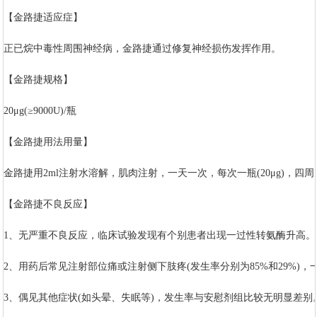
【金路捷适应症】
正已烷中毒性周围神经病，金路捷通过修复神经损伤发挥作用。
【金路捷规格】
20μg(≥9000U)/瓶
【金路捷用法用量】
金路捷用2ml注射水溶解，肌肉注射，一天一次，每次一瓶(20μg)，
【金路捷不良反应】
1、无严重不良反应，临床试验发现有个别患者出现一过性转氨酶升高。
2、用药后常见注射部位痛或注射侧下肢疼(发生率分别为85%和29%
3、偶见其他症状(如头晕、失眠等)，发生率与安慰剂组比较无明显差别