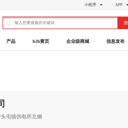
小程序
APP


搜
产品
b2b黄页
企业级商城
信息发布
司
安头屯镇供电所北侧