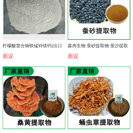
柠檬酸螯合铜铁锰锌镁钙(出口
森冉生物 蚕砂提取物 蚕沙提取
面议
面议
级)
物 蚕屎提取物