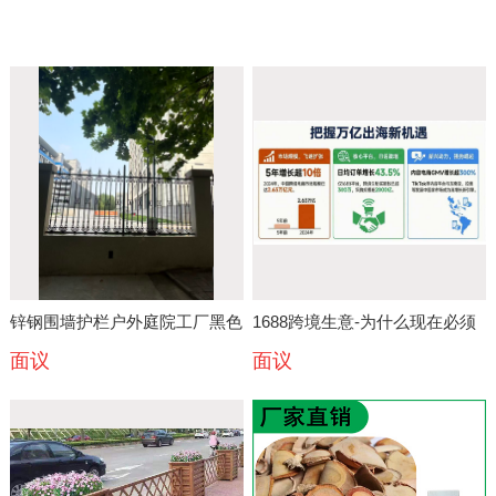
锌钢围墙护栏户外庭院工厂黑色
1688跨境生意-为什么现在必须
面议
面议
铁艺栅栏围栏小区别墅隔离防护
布局跨境赛道？阿里巴巴1688
栏杆
成都开店 阿里巴巴四川成都分
公司