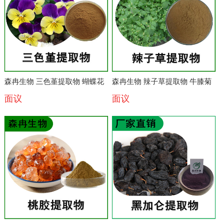
森冉生物 三色堇提取物 蝴蝶花
森冉生物 辣子草提取物 牛膝菊
面议
面议
提取物 比例提取原料粉
提取物 比例提取原料粉