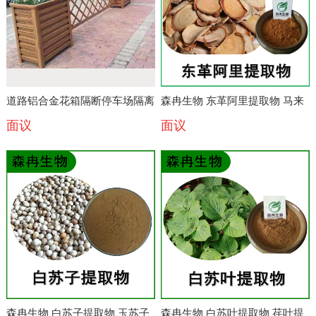
道路铝合金花箱隔断停车场隔离
森冉生物 东革阿里提取物 马来
面议
面议
花箱围栏定制
参提取物 比例提取原料粉
森冉生物 白苏子提取物 玉苏子
森冉生物 白苏叶提取物 荏叶提