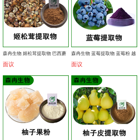
森冉生物 姬松茸提取物 巴西蘑
森冉生物 蓝莓提取物 蓝莓粉 越
面议
面议
菇提取物 姬松茸多糖
橘提取物