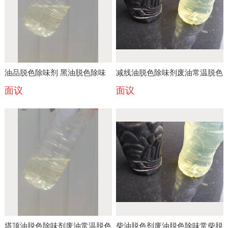
油品脱色除味剂 黑油脱色除味
减线油脱色除味剂废油常温脱色
面议
面议
变黄白废油常温脱色变清
去味
塔顶油脱色除味剂废油常温脱色
柴油脱色剂废油脱色除味常柴脱