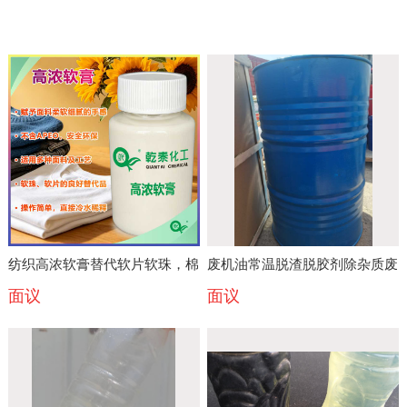
纺织高浓软膏替代软片软珠，棉
废机油常温脱渣脱胶剂除杂质废
面议
面议
麻面料柔软蓬松手感升级
油脱渣脱水脱色