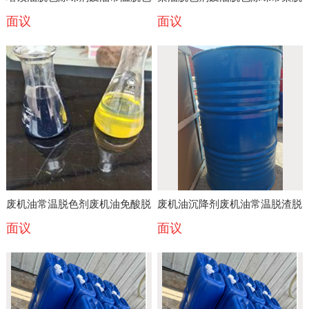
面议
面议
除味
色脱胶沉杂质
废机油常温脱色剂废机油免酸脱
废机油沉降剂废机油常温脱渣脱
面议
面议
色脱渣除味
胶剂