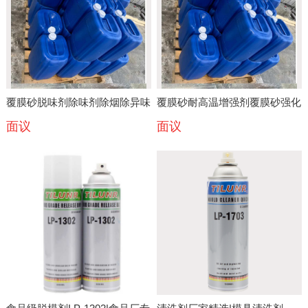
覆膜砂脱味剂除味剂除烟除异味
覆膜砂耐高温增强剂覆膜砂强化
面议
面议
剂