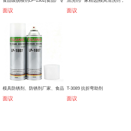
食品级脱模剂LP-1302|食品厂专
清洗剂厂家精选|模具清洗剂，
面议
面议
用脱模剂|脱模剂厂家
金属模具油污清洗剂，机械设备
清洗剂
模具防锈剂、防锈剂厂家、食品
T-3089 抗折弯助剂
面议
面议
级防锈剂LP-1807