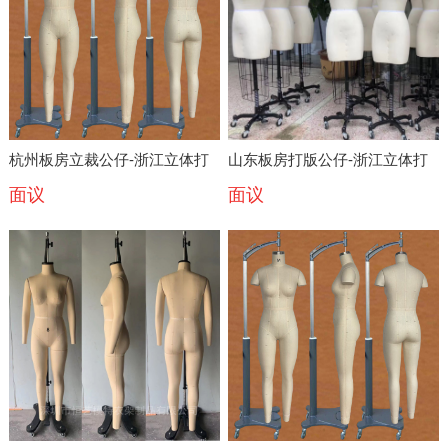
杭州板房立裁公仔-浙江立体打
山东板房打版公仔-浙江立体打
面议
面议
版人台-上海服装设计人台
版人台-上海欧版立裁模特