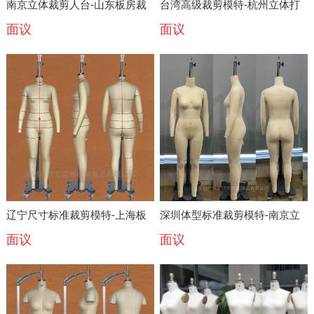
南京立体裁剪人台-山东板房裁
台湾高级裁剪模特-杭州立体打
面议
面议
剪模特-浙江服装人台
版公仔-辽宁服装人台
辽宁尺寸标准裁剪模特-上海板
深圳体型标准裁剪模特-南京立
面议
面议
房立裁人台-东莞服装人台
体打版人台-杭州板房立裁公仔