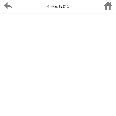
企业库 服装 1