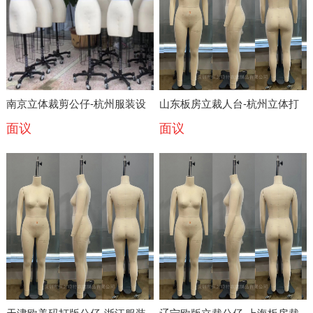
南京立体裁剪公仔-杭州服装设
山东板房立裁人台-杭州立体打
面议
面议
计人台-辽宁板房立裁人台
版公仔-上海服装设计人台