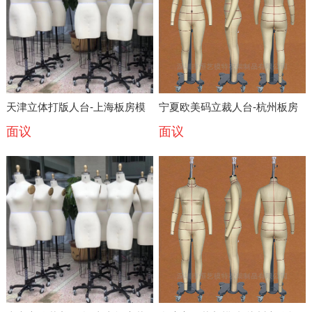
天津立体打版人台-上海板房模
宁夏欧美码立裁人台-杭州板房
面议
面议
特-山东欧版立裁公仔
模特-浙江服装人台