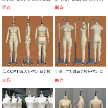
面议
面议
仔-杭州裁剪模特
裁剪模特-杭州服装人台
茂名立体打版人台-杭州裁剪模
宁波尺寸标准裁剪模特-杭州立
面议
面议
特-上海服装打版公仔
体打版公仔-上海裁剪人台