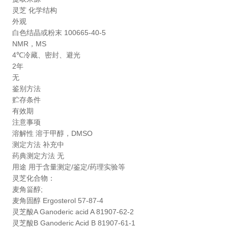
灵芝 化学结构
外观
白色结晶或粉末 100665-40-5
NMR，MS
4℃冷藏、密封、避光
2年
无
鉴别方法
贮存条件
有效期
注意事项
溶解性 溶于甲醇，DMSO
测定方法 补充中
药典测定方法 无
用途
用于含量测定/鉴定/药理实验等
灵芝化合物：
麦角甾醇;
麦角固醇 Ergosterol 57-87-4
灵芝酸A Ganoderic acid A 81907-62-2
灵芝酸B Ganoderic Acid B 81907-61-1