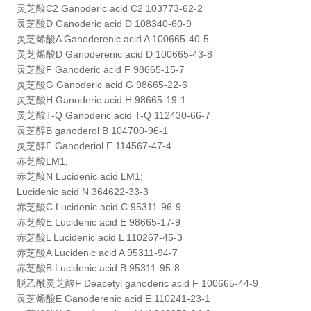
灵芝酸C2 Ganoderic acid C2 103773-62-2
灵芝酸D Ganoderic acid D 108340-60-9
灵芝烯酸A Ganoderenic acid A 100665-40-5
灵芝烯酸D Ganoderenic acid D 100665-43-8
灵芝酸F Ganoderic acid F 98665-15-7
灵芝酸G Ganoderic acid G 98665-22-6
灵芝酸H Ganoderic acid H 98665-19-1
灵芝酸T-Q Ganoderic acid T-Q 112430-66-7
灵芝醇B ganoderol B 104700-96-1
灵芝醇F Ganoderiol F 114567-47-4
赤芝酸LM1;
赤芝酸N Lucidenic acid LM1;
Lucidenic acid N 364622-33-3
赤芝酸C Lucidenic acid C 95311-96-9
赤芝酸E Lucidenic acid E 98665-17-9
赤芝酸L Lucidenic acid L 110267-45-3
赤芝酸A Lucidenic acid A 95311-94-7
赤芝酸B Lucidenic acid B 95311-95-8
脱乙酰灵芝酸F Deacetyl ganoderic acid F 100665-44-9
灵芝烯酸E Ganoderenic acid E 110241-23-1