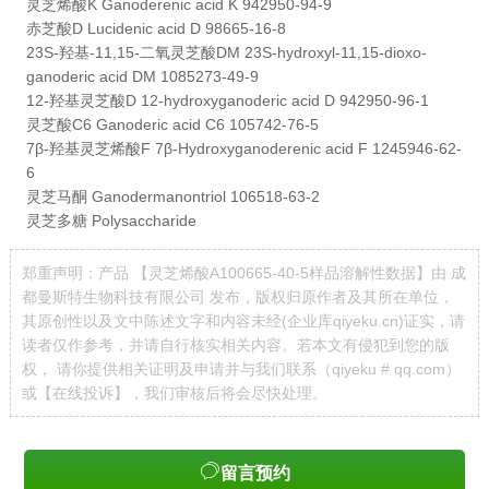
灵芝烯酸K Ganoderenic acid K 942950-94-9
赤芝酸D Lucidenic acid D 98665-16-8
23S-羟基-11,15-二氧灵芝酸DM 23S-hydroxyl-11,15-dioxo-
ganoderic acid DM 1085273-49-9
12-羟基灵芝酸D 12-hydroxyganoderic acid D 942950-96-1
灵芝酸C6 Ganoderic acid C6 105742-76-5
7β-羟基灵芝烯酸F 7β-Hydroxyganoderenic acid F 1245946-62-
6
灵芝马酮 Ganodermanontriol 106518-63-2
灵芝多糖
Polysaccharide
郑重声明：产品 【灵芝烯酸A100665-40-5样品溶解性数据】由 成
都曼斯特生物科技有限公司 发布，版权归原作者及其所在单位，
其原创性以及文中陈述文字和内容未经(企业库qiyeku.cn)证实，请
读者仅作参考，并请自行核实相关内容。若本文有侵犯到您的版
权， 请你提供相关证明及申请并与我们联系（qiyeku # qq.com）
或【
在线投诉
】，我们审核后将会尽快处理。
留言预约