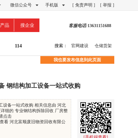
微信公众号
手机版
[ 免责声明 ]
[ 举报 ]



产品
搜企业
客服电话:
13631151688
114
搜索：
官网建设
仓储货架
我也要发布信息到此页面
备 钢结构加工设备一站式收购
工设备一站式收购 相关信息由 河北
详细的 专业钢结构拆除回收 厂房整
请点击
查看 河北富顺废旧物资回收有限公
[手机端查看]