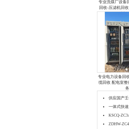
专业洗煤厂设备
回收-压滤机回收
选机
专业电力设备回收
缆回收 配电室
供应国产壬基
一体式快速测
KSCQ-Z
ZDHW-Z