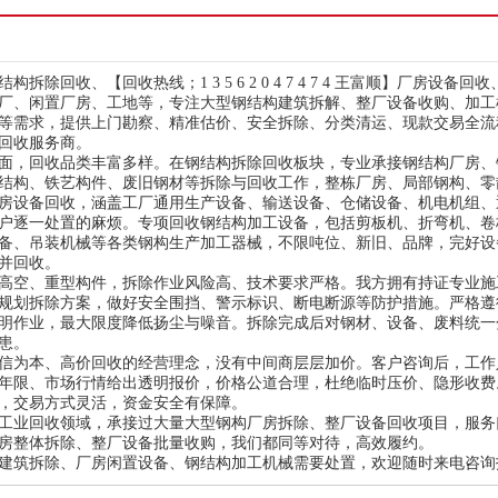
构拆除回收、【回收热线；1 3 5 6 2 0 4 7 4 7 4 王富顺】厂
厂、闲置厂房、工地等，专注大型钢结构建筑拆解、整厂设备收购、加工
等需求，提供上门勘察、精准估价、安全拆除、分类清运、现款交易全流
回收服务商。
面，回收品类丰富多样。在钢结构拆除回收板块，专业承接钢结构厂房、
结构、铁艺构件、废旧钢材等拆除与回收工作，整栋厂房、局部钢构、零
房设备回收，涵盖工厂通用生产设备、输送设备、仓储设备、机电机组、
户逐一处置的麻烦。专项回收钢结构加工设备，包括剪板机、折弯机、卷
备、吊装机械等各类钢构生产加工器械，不限吨位、新旧、品牌，完好设
并回收。
高空、重型构件，拆除作业风险高、技术要求严格。我方拥有持证专业施
规划拆除方案，做好安全围挡、警示标识、断电断源等防护措施。严格遵
明作业，最大限度降低扬尘与噪音。拆除完成后对钢材、设备、废料统一
患。
信为本、高价回收的经营理念，没有中间商层层加价。客户咨询后，工作
年限、市场行情给出透明报价，价格公道合理，杜绝临时压价、隐形收费
，交易方式灵活，资金安全有保障。
工业回收领域，承接过大量大型钢构厂房拆除、整厂设备回收项目，服务
房整体拆除、整厂设备批量收购，我们都同等对待，高效履约。
建筑拆除、厂房闲置设备、钢结构加工机械需要处置，欢迎随时来电咨询