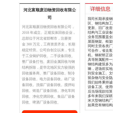
详细信息
河北富顺废旧物资回收有限公
司
我司长期承接钢结
区、钢结构加工
河北富顺废旧物资回收有限公司，
更新、旧厂改造
结构与工业设备
2018 年成立、正规实体回收企业，
业务范围覆盖全
总部位于河北省邯郸市，注册资
屋面钢架、框架
金 300 万元，工商资质齐全，长期
同时主营各类厂
稳定经营。公司自创立以来，专注
可合作，省去客
机、钢材矫正设
于工业锅炉回收、二手设备回收、
具等附属配件一
整厂设备打包、废旧金属回收与钢
钢结构建筑多为
结构拆除，是华北地区实力较强的
辆，进场前实地
回收服务商、整厂设备回收、制冷
到安全施工、文
留杂物与安全隐
设备回收、电力设备回收、砖厂设
我们始终秉持诚
备回收、洗煤厂设备回收、搅拌站
设备工况、使用
回收、铸造厂设备回收、净化车间
后当场现款结算
多年来我们深耕
回收、净化空调回收、食品厂设备
米大型钢结构厂
回收、啤酒厂设备回收、
如果您有钢结构