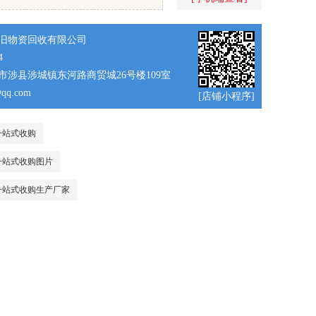
旧物资回收有限公司
4
市涉县涉城镇东河路商贸城26号楼109室
@qq.com
[店铺小程序]
一站式收购
一站式收购图片
一站式收购生产厂家