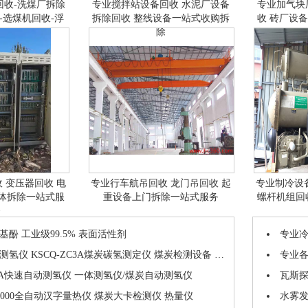
回收-洗煤厂拆除
专业搅拌站设备回收 水泥厂设备
专业加气块
-选煤机回收-浮
拆除回收 整线设备一站式收购拆
收 砖厂设
回收
除
 变压器回收 电
专业行车航吊回收 龙门吊回收 起
专业制冷设
整体拆除一站式服
重设备上门拆除一站式服务
螺杆机组回
务
酚 工业级99.5% 表面活性剂
专业冷
氢仪 KSCQ-ZC3A煤炭碳氢测定仪 煤炭检测设备 中创仪器
专业各
C3A快速自动测氢仪 一体测氢仪/煤炭自动测氢仪
瓦斯
C4000全自动汉字量热仪 煤炭大卡检测仪 热量仪
水雾