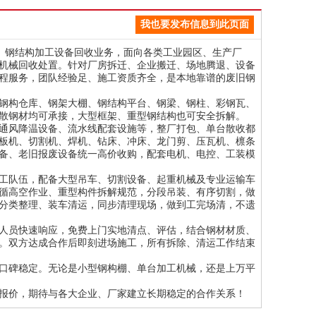
我也要发布信息到此页面
房设备回收、钢结构加工设备回收业务，面向各类工业园区、生产厂
机械回收处置。针对厂房拆迁、企业搬迁、场地腾退、设备
程服务，团队经验足、施工资质齐全，是本地靠谱的废旧钢
钢构仓库、钢架大棚、钢结构平台、钢梁、钢柱、彩钢瓦、
散钢材均可承接，大型框架、重型钢结构也可安全拆解。
通风降温设备、流水线配套设施等，整厂打包、单台散收都
板机、切割机、焊机、钻床、冲床、龙门剪、压瓦机、檩条
备、老旧报废设备统一高价收购，配套电机、电控、工装模
工队伍，配备大型吊车、切割设备、起重机械及专业运输车
循高空作业、重型构件拆解规范，分段吊装、有序切割，做
分类整理、装车清运，同步清理现场，做到工完场清，不遗
人员快速响应，免费上门实地清点、评估，结合钢材材质、
。双方达成合作后即刻进场施工，所有拆除、清运工作结束
口碑稳定。无论是小型钢构棚、单台加工机械，还是上万平
报价，期待与各大企业、厂家建立长期稳定的合作关系！