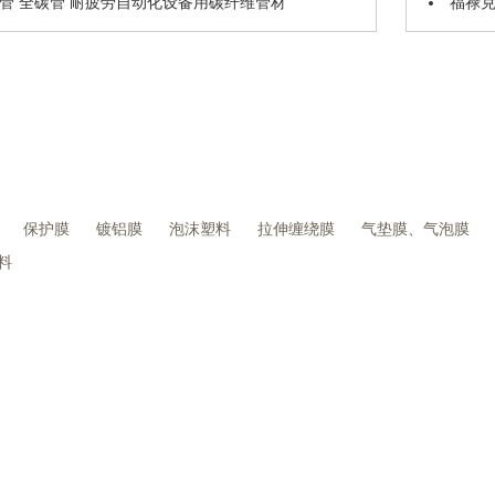
圆管 全碳管 耐疲劳自动化设备用碳纤维管材
福禄克 
保护膜
镀铝膜
泡沫塑料
拉伸缠绕膜
气垫膜、气泡膜
料