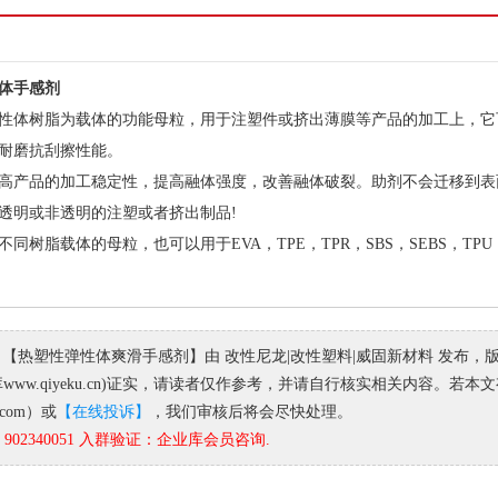
体手感剂
体树脂为载体的功能母粒，用于注塑件或挤出薄膜等产品的加工上，它
耐磨抗刮擦性能。
产品的加工稳定性，提高融体强度，改善融体破裂。助剂不会迁移到表
明或非透明的注塑或者挤出制品!
脂载体的母粒，也可以用于EVA，TPE，TPR，SBS，SEBS，TPU，
 【热塑性弹性体爽滑手感剂】由 改性尼龙|改性塑料|威固新材料 发布
www.qiyeku.cn)证实，请读者仅作参考，并请自行核实相关内容。
q.com）或
【在线投诉】
，我们审核后将会尽快处理。
02340051 入群验证：企业库会员咨询.