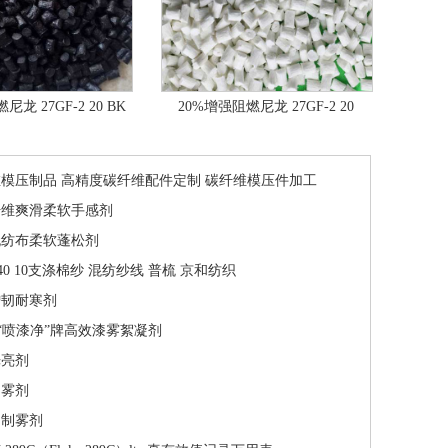
龙 27GF-2 20 BK
20%增强阻燃尼龙 27GF-2 20
模压制品 高精度碳纤维配件定制 碳纤维模压件加工
纤维爽滑柔软手感剂
无纺布柔软蓬松剂
0/40 10支涤棉纱 混纺纱线 普梳 京和纺织
增韧耐寒剂
16“喷漆净”牌高效漆雾絮凝剂
光亮剂
抑雾剂
抑制雾剂