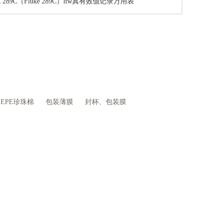
289C（Fluke 289C）ltw真有效值记录万用表
EPE珍珠棉
包装薄膜
封杯、包装膜