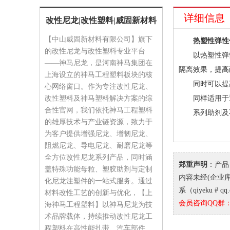
详细信息
改性尼龙|改性塑料|威固新材料
【中山威固新材料有限公司】旗下
热塑性弹性
的改性尼龙与改性塑料专业平台
以热塑性弹性
——神马尼龙，是河南神马集团在
隔离效果，提高
上海设立的神马工程塑料板块的核
同时可以提高
心网络窗口。作为专注改性尼龙、
改性塑料及神马塑料解决方案的综
同样适用于透
合性官网，我们依托神马工程塑料
系列助剂及不同树
的雄厚技术与产业链资源，致力于
为客户提供增强尼龙、增韧尼龙、
阻燃尼龙、导电尼龙、耐磨尼龙等
全方位改性尼龙系列产品，同时涵
郑重声明
：产品
盖特殊功能母粒、塑胶助剂与定制
内容未经(企业库
化尼龙注塑件的一站式服务。通过
系（qiyeku # q
材料改性工艺的创新与优化，【上
会员咨询QQ群：9
海神马工程塑料】以神马尼龙为技
术品牌载体，持续推动改性尼龙工
程塑料在高性能扎带、汽车部件、