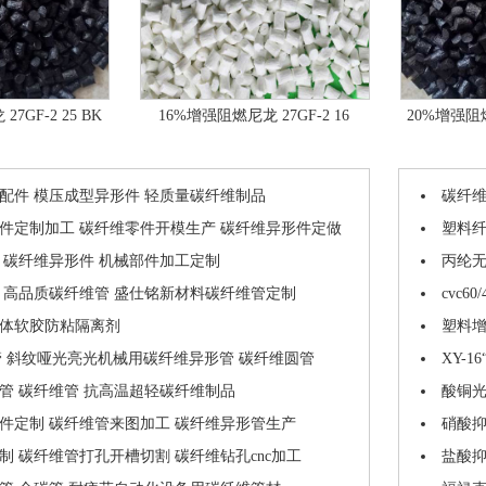
7GF-2 25 BK
16%增强阻燃尼龙 27GF-2 16
20%增强阻燃尼
配件 模压成型异形件 轻质量碳纤维制品
碳纤维
件定制加工 碳纤维零件开模生产 碳纤维异形件定做
塑料
 碳纤维异形件 机械部件加工定制
丙纶
 高品质碳纤维管 盛仕铭新材料碳纤维管定制
cvc6
体软胶防粘隔离剂
塑料
管 斜纹哑光亮光机械用碳纤维异形管 碳纤维圆管
XY-
管 碳纤维管 抗高温超轻碳纤维制品
酸铜
件定制 碳纤维管来图加工 碳纤维异形管生产
硝酸
制 碳纤维管打孔开槽切割 碳纤维钻孔cnc加工
盐酸