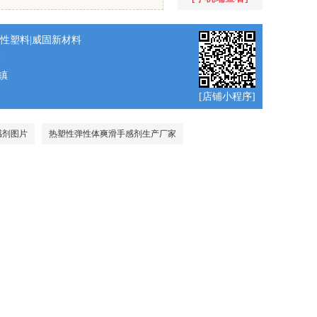
改性塑料|威固新材料
2
镇
[店铺小程序]
感剂图片
热塑性弹性体爽滑手感剂生产厂家