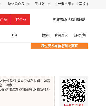
微信公众号
手机版
[ 免责声明 ]
[ 举报 ]



产品
搜企业
客服电话:
13631151688
114
搜索：
官网建设
仓储货架
我也要发布信息到此页面
龙|改性塑料|威固新材料提供。如需
息，请点击
看 改性尼龙|改性塑料|威固新材料
[手机端查看]