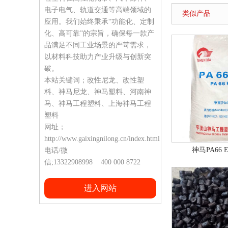
电子电气、轨道交通等高端领域的
类似产品
应用。我们始终秉承“功能化、定制
化、高可靠”的宗旨，确保每一款产
品满足不同工业场景的严苛需求，
以材料科技助力产业升级与创新突
破。
本站关键词；改性尼龙、改性塑
料、神马尼龙、神马塑料、河南神
马、神马工程塑料、上海神马工程
塑料
网址；
http://www.gaixingnilong.cn/index.html
神马PA66 E
电话/微
信;13322908998 400 000 8722
进入网站