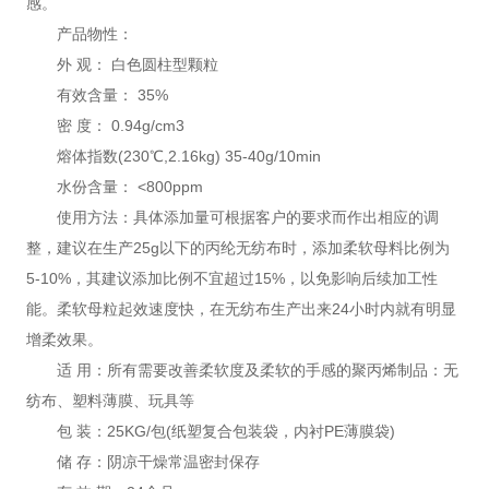
感。
产品物性：
外 观： 白色圆柱型颗粒
有效含量： 35%
密 度： 0.94g/cm3
熔体指数(230℃,2.16kg) 35-40g/10min
水份含量： <800ppm
使用方法：具体添加量可根据客户的要求而作出相应的调
整，建议在生产25g以下的丙纶无纺布时，添加柔软母料比例为
5-10%，其建议添加比例不宜超过15%，以免影响后续加工性
能。柔软母粒起效速度快，在无纺布生产出来24小时内就有明显
增柔效果。
适 用：所有需要改善柔软度及柔软的手感的聚丙烯制品：无
纺布、塑料薄膜、玩具等
包 装：25KG/包(纸塑复合包装袋，内衬PE薄膜袋)
储 存：阴凉干燥常温密封保存