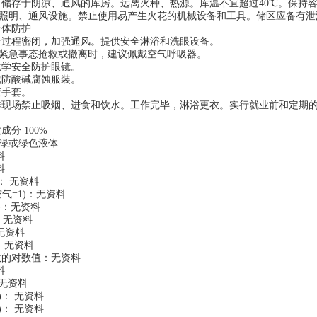
 储存于阴凉、通风的库房。远离火种、热源。库温不宜超过40℃。保持
照明、通风设施。禁止使用易产生火花的机械设备和工具。储区应备有泄
个体防护
产过程密闭，加强通风。提供安全淋浴和洗眼设备。
紧急事态抢救或撤离时，建议佩戴空气呼吸器。
化学安全防护眼镜。
戴防酸碱腐蚀服装。
胶手套。
作现场禁止吸烟、进食和饮水。工作完毕，淋浴更衣。实行就业前和定期
成分 100%
绿或绿色液体
料
料
： 无资料
气=1)：无资料
a)：无资料
)：无资料
无资料
)：无资料
数的对数值：无资料
料
 无资料
)： 无资料
)： 无资料