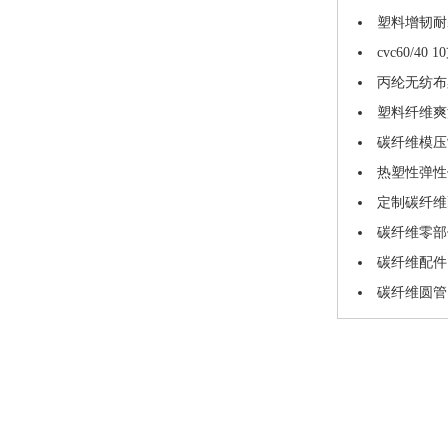
塑料增韧耐
cvc60/4
丙纶无纺布
塑料纤维爽
碳纤维模压
热塑性弹性
定制碳纤维
碳纤维零部
碳纤维配件
碳纤维圆管