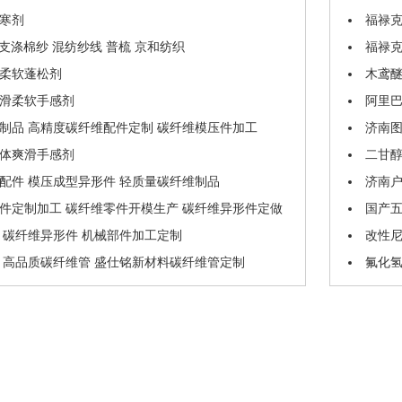
寒剂
福禄克 
0 10支涤棉纱 混纺纱线 普梳 京和纺织
福禄克
柔软蓬松剂
木鸢醚6
滑柔软手感剂
阿里巴巴1
制品 高精度碳纤维配件定制 碳纤维模压件加工
济南
体爽滑手感剂
二甘
配件 模压成型异形件 轻质量碳纤维制品
济南户
件定制加工 碳纤维零件开模生产 碳纤维异形件定做
国产
 碳纤维异形件 机械部件加工定制
改性尼
 高品质碳纤维管 盛仕铭新材料碳纤维管定制
氟化氢