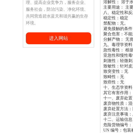
溶解性： 溶于
理、提高企业竞争力，服务企业、
主要用途： 主
服务社会，防治污染、净化环境、
八、稳定性和反
共同营造碧水蓝天和谐共赢的生存
稳定性：稳定
环境。
禁配物：无。
避免接触的条件
聚合危害：不能
进入网站
分解产物： 无
九、毒理学资料
急性毒性： 根
亚急性和慢性毒
刺激性：轻微刺
致敏性：针对皮
致突变性：无
致畸性：无
致癌性：无
十、生态学资料
其它有害作用：
十一、废弃处置
废弃物性质：混
废弃处置方法：
废弃注意事项：
十二、运输信息
危险货物编号：
UN 编号：包装