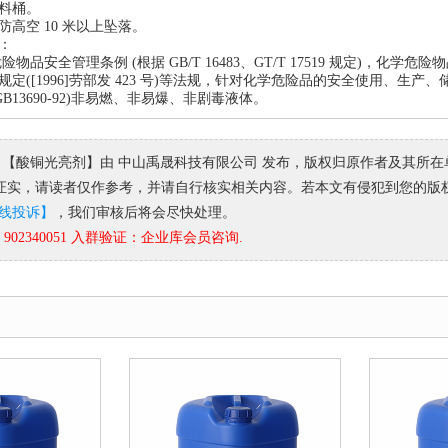
料桶。
高空 10 米以上坠落。
：
物品安全管理条例 (根据 GB/T 16483、GT/T 17519 规定)，化学危险
规定([1996]劳部发 423 号)等法规，针对化学危险品的安全使用、
GB13690-92)非易燃、非易爆、非剧毒液体。
 【酸铜光亮剂】由 中山禹晟科技有限公司 发布，版权归原作者及其所
ku.cn)证实，请读者仅作参考，并请自行核实相关内容。若本文有侵犯到您的版权
线投诉】
，我们审核后将会尽快处理。
02340051 入群验证：企业库会员咨询.