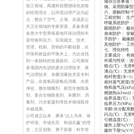
储存注意事项：
加工领域，禹晟科技围绕绿色农牧
储。采用防爆型
六、接触控制/
的经营理念，以环境治理产品为起
工程控制： 生
点，整合了空气、土壤、水源及公
呼吸系统防护：
共卫生领域的专家资源，具备承接
眼睛防护： 戴
各类大中型养殖基地环保治理的丰
身体防护： 穿
手防护： 戴橡
富经验和实力。实现观念、技术、
其他防护： 工
管理、机制、营销的不断创新，在
七、理化特性
环保和效益的平衡木上，为企业找
主要成分： 有效
外观与性状：淡
到一条独特的发展路径。公司拥有
熔点(℃)：无资
多项国内先进的废水治理技术、臭
沸点(℃)：无资
气治理技术、杀菌消毒技术及专利
相对密度(水=1)
产品，在臭氧高级氧化消毒、水质
相对蒸气密度(空
饱和蒸气压(kP
净化、微生物菌剂、新型生物除臭
燃烧热(kJ/mol
剂、复合生物除臭剂、杀菌剂、消
临界温度(℃)：
毒剂、污水絮凝剂等技术领域取得
临界压力(MPa
丰硕成果。
辛醇/水分配系
闪点(℃)：无资
公司成立以来，秉承“以人为本、保
引燃温度(℃)：
护环境、市场先导、和谐共赢”的理
爆炸上限%(V/V
念，立足创新、勇于探索，科学管
爆炸下限%(V/V