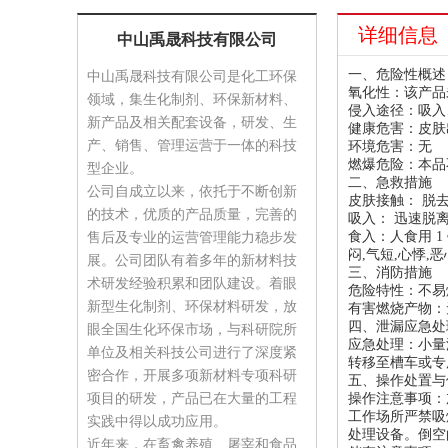
详细信息
中山禹晟科技有限公司
一、危险性概述
中山禹晟科技有限公司是化工环保
氧化性：该产品
领域，集生化制剂、环保新材料、
侵入途径：吸入
新产品及相关配套设备，研发、生
健康危害：皮肤
产、销售、管理运营于一体的科技
环境危害：无
燃爆危险：本品
型企业。
二、急救措施
公司自成立以来，依托于不断创新
皮肤接触： 脱
的技术，优质的产品质量，完善的
吸入： 迅速脱
食入：人食用 1
售后及专业的运营管理能力稳步发
闷,气短,心悸,
展。公司团队有着多年的新材料技
三、消防措施
术研发经验积累和团队建设。着眼
危险特性：不易
新型生化制剂、环保材料研发，放
有害燃烧产物：
四、泄漏应急处
眼全国生化环保市场，与科研院所
应急处理：小量
单位及相关科技公司进行了深度紧
转移至槽车或专
密合作，开展多项新材料专项科研
五、操作处置与
项目的研发，产品已在大量的工程
操作注意事项：
工作场所严禁吸
实践中得以成功应用。
处理设备。倒空
近年来，在畜禽养殖、屠宰和食品