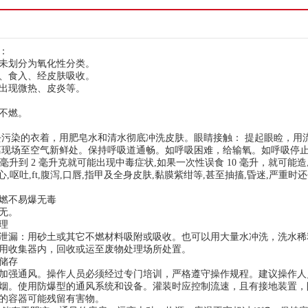
：
未划分为氧化性分类。
、食入、经皮肤吸收。
出现微热、皮炎等。
不燃。
去污染的衣着，用肥皂水和清水彻底冲洗皮肤。眼睛接触： 提起眼睑，用
离现场至空气新鲜处。保持呼吸道通畅。如呼吸困难，给输氧。如呼吸停
 毫升到 2 毫升克就可能出现中毒症状,如果一次性误食 10 毫升，就可能造
恶心,呕吐,ft,腹泻,口唇,指甲及全身皮肤,黏膜紫绀等,甚至抽搐,昏迷,严重
燃不易爆无毒
无。
理
泄漏：用砂土或其它不燃材料吸附或吸收。也可以用大量水冲洗，洗水稀
用收集器内，回收或运至废物处理场所处置。
储存
加强通风。操作人员必须经过专门培训，严格遵守操作规程。建议操作人
烟。使用防爆型的通风系统和设备。灌装时应控制流速，且有接地装置，
的容器可能残留有害物。