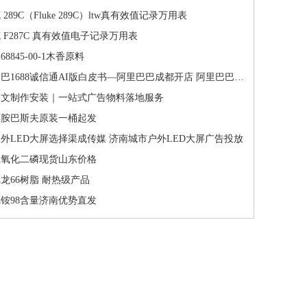
289C（Fluke 289C）ltw真有效值记录万用表
 F287C 真有效值电子记录万用表
8845-00-1木香原料
688诚信通AI版白皮书—阿里巴巴成都开店 阿里巴巴四川成都分公司 15928594801
图文制作安装｜一站式广告物料落地服务
醇胺巴斯夫原装一桶起发
外LED大屏选择渠成传媒 济南城市户外LED大屏广告投放
五氧化二磷现货山东价格
龙66树脂 耐热级产品
铵98含量济南优势直发