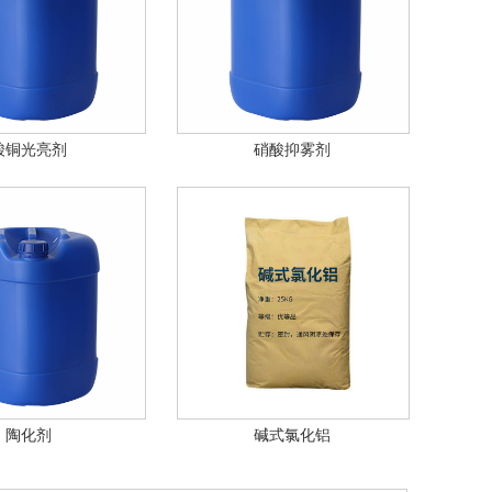
酸铜光亮剂
硝酸抑雾剂
陶化剂
碱式氯化铝