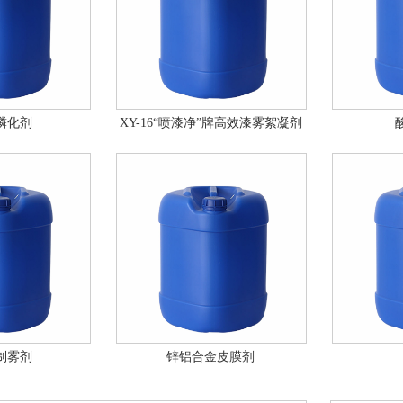
磷化剂
XY-16“喷漆净”牌高效漆雾絮凝剂
制雾剂
锌铝合金皮膜剂