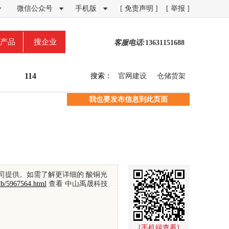
微信公众号
手机版
[ 免责声明 ]
[ 举报 ]



产品
搜企业
客服电话:
13631151688
114
搜索：
官网建设
仓储货架
我也要发布信息到此页面
司提供。如需了解更详细的 酸铜光
2b/5967564.html
查看 中山禹晟科技
[手机端查看]