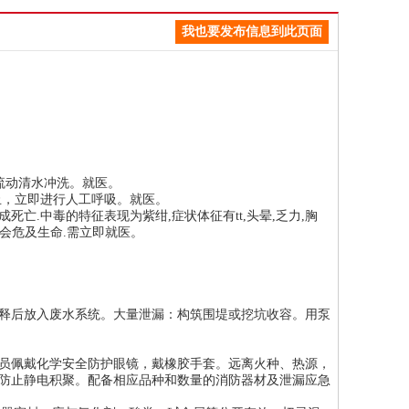
我也要发布信息到此页面
流动清水冲洗。就医。
止，立即进行人工呼吸。就医。
成死亡.中毒的特征表现为紫绀,症状体征有tt,头晕,乏力,胸
时还会危及生命.需立即就医。
释后放入废水系统。大量泄漏：构筑围堤或挖坑收容。用泵
员佩戴化学安全防护眼镜，戴橡胶手套。远离火种、热源，
防止静电积聚。配备相应品种和数量的消防器材及泄漏应急